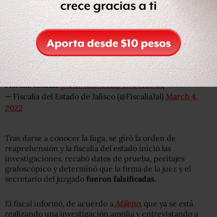
En los últimos días se difundió la noticia, a través de los
medios de comunicación de la fuga de una persona
privada de la libertad de un centro de reinserción social
en la entidad, hecho que es investigado por parte de la
Fiscalía Estatal.
pic.twitter.com/4w0VIGFf1q
— Fiscalía del Estado de Jalisco (@FiscaliaJal)
March 4,
2022
Tras darse a conocer la fuga, se giró la orden de
reaprehensión y la fiscalía del estado inició las
investigaciones, recabó datos de prueba, peritajes
grafoscópico y determinó que la firma de la juez y el
secretario del juzgado
fueron falsificadas.
El fiscal informó, de acuerdo a
Mileno
, que ya se está
realizando una investigación amplia y entrevistando a