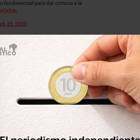
so fundamental para dar certeza a la
C3uQrhm
ch 23, 2022
ión, el INE continúa con los