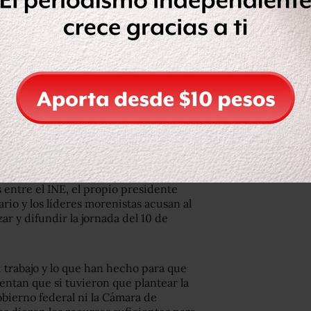
los y a él se suman aspectos como la
parto de la documentación electoral y
ra la realización del conteo rápido.
 entre el INE, el propio presidente
io y los líderes morenistas acusan al
ar y difundir la jornada del 10 de
u trabajo y lo que han hecho para que
mentan que si tuvieron que plantear la
obierno federal ni la Cámara de