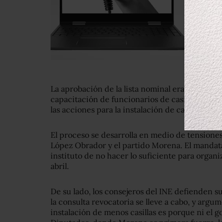
La aprobación de la lista nominal era uno de el
capacitación de funcionarios de casilla, el re
las acciones para la instalación de casillas y pa
El proceso se desarrolla en medio de tensiones
López Obrador y el partido Morena. El mandatar
instituto de no hacer lo suficiente para organiz
abril.
De su lado, los consejeros del INE defienden s
la consulta revocatoria se lleve a cabo, y argu
instalación de menos casillas es porque ni el g