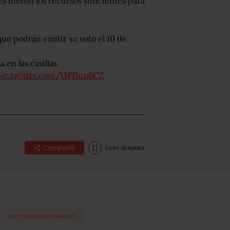
s dieron los recursos suficientes para
que podrán emitir su voto el 10 de
.
 en las casillas.
pic.twitter.com/l3Fj5un6CZ
Compartir
Leer después
REVOCACIÓN DE MANDATO