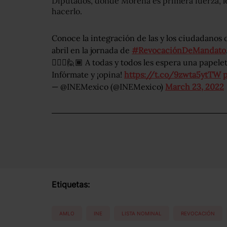
Diputados, donde Morena es primera fuerza, le
hacerlo.
Conoce la integración de las y los ciudadanos 
abril en la jornada de
#RevocaciónDeMandato
💁🏽‍♀️🙋🏾 A todas y todos les espera una papeleta
Infórmate y ¡opina!
https://t.co/9zwta5ytTW
— @INEMexico (@INEMexico)
March 23, 2022
Etiquetas:
AMLO
INE
LISTA NOMINAL
REVOCACIÓN