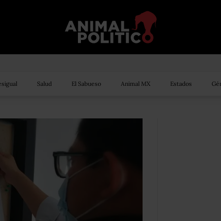
sigual
Salud
El Sabueso
Animal MX
Estados
Gén