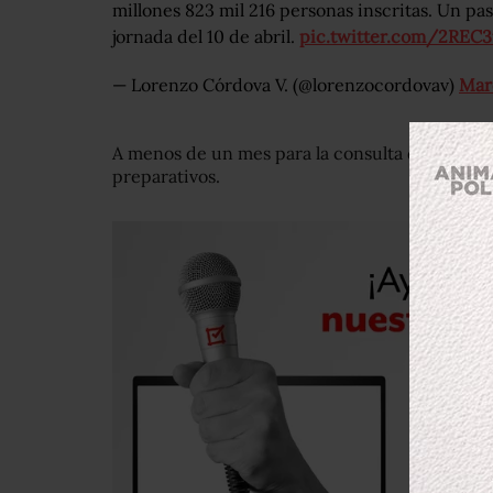
millones 823 mil 216 personas inscritas. Un pa
jornada del 10 de abril.
pic.twitter.com/2RE
— Lorenzo Córdova V. (@lorenzocordovav)
Mar
A menos de un mes para la consulta de revocac
preparativos.