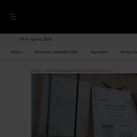
09 de agosto, 2026
Política
Elecciones Judiciales 2025
Seguridad
México De
Home
>
El INE aprueba la lista nominal para la revocación de mandato: 92 millones 823 mil 216 personas podrán participar