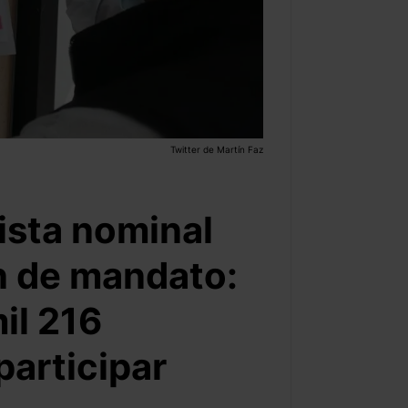
Twitter de Martín Faz
lista nominal
n de mandato:
il 216
articipar