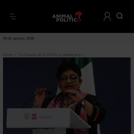
08 de agosto, 2026
Home
>
“La fiscalía de la CDMX no obedece a intereses personales ni fabrica culpables”, asegura la institución tras revés de la Corte