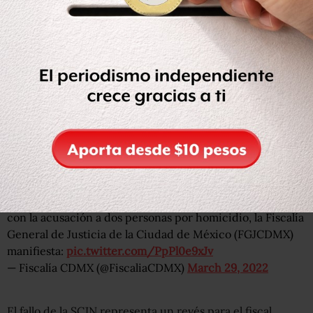
La
#FGJCDMXInforma
con relación a la resolución
adoptada este lunes por el pleno de la
@SCJN
relacionada
con la acusación a dos personas por homicidio, la Fiscalía
General de Justicia de la Ciudad de México (FGJCDMX)
manifiesta:
pic.twitter.com/PpPl0e9xJv
— Fiscalía CDMX (@FiscaliaCDMX)
March 29, 2022
El fallo de la SCJN representa un revés para el fiscal