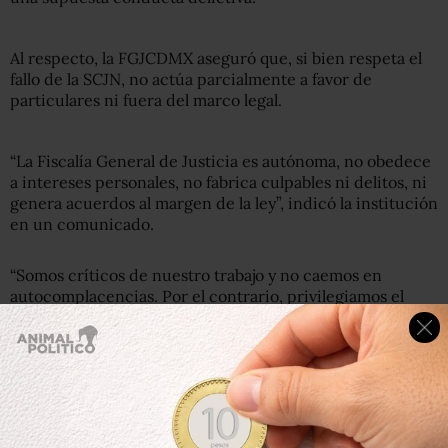
Al respecto, la FGJCDMX aseguró que, si bien respeta el
fallo de la SCJN, no actúa parcialmente a favor de
particulares ni fuera del marco legal.
“La Fiscalía General de Justicia es autónoma, no obedece
a intereses personales, no fabrica culpables ni delitos, ni
genera acuerdos al margen de la ley”, indicó la institución
en un comunicado.
“Somos críticos de nuestro trabajo y no caemos en
autocomplacencias. Por el contrario, privilegiamos el
análisis a fondo y revisamos las actuaciones que así lo
requieran. Tras la resolución, atenderemos lo que nos
corresponda jurídicamente”, añadió.