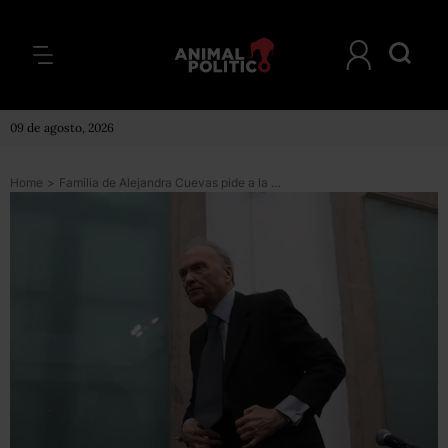
09 de agosto, 2026
Home
>
Familia de Alejandra Cuevas pide a la Corte un amparo definitivo en caso Gertz, tras filtración de llamada