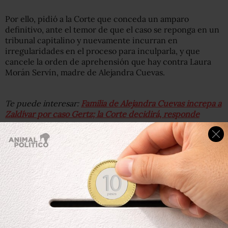
Por ello, pidió a la Corte que conceda un amparo
definitivo, ante el temor de que el caso se reponga en un
tribunal capitalino y nuevamente incurran en
irregularidades en el proceso para inculparla, y que
cancele la orden de aprehensión que hay contra Laura
Morán Servín, madre de Alejandra Cuevas.
Te puede interesar:
Familia de Alejandra Cuevas increpa a
Zaldívar por caso Gertz; la Corte decidirá, responde
“En caso de que la Corte ratificara el camino injusto de
solicitar la reposición del procedimiento, en vez de
dictar un amparo liso y llano liberando a Alejandra Morán,
suplicaremos para que, en lo que se resuelve el caso,
permanezcan ambas en reclusión domiciliaria”, agregó la
familia, quien dijo estar “muy afectada” por la revelación
de la llamada.