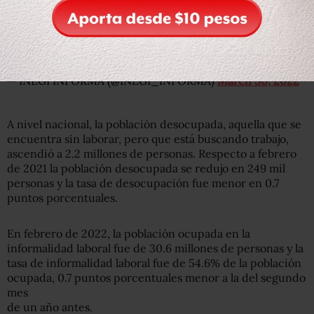
2022, de la Encuesta Nacional de Ocupación y Empleo
#ENOE
. Revisa el
#ComunicadoINEGI
:
https://t.co/uXq3CBtYXQ
#Video
pic.twitter.com/kA2Ms2q16g
— INEGI INFORMA (@INEGI_INFORMA)
March 30, 2022
A nivel nacional, la población desocupada, aquella que se
encuentra sin laborar, pero que está buscando trabajo,
ascendió a 2.2 millones de personas. Respecto a febrero
de 2021 la población desocupada se redujo en 249 mil
personas y la tasa de desocupación fue menor en 0.7
puntos porcentuales.
En febrero de 2022, la población ocupada en la
informalidad laboral fue de 30.6 millones de personas y la
tasa de informalidad laboral fue de 54.6% de la población
ocupada, 0.7 puntos porcentuales menor a la del segundo
mes
de un año antes.