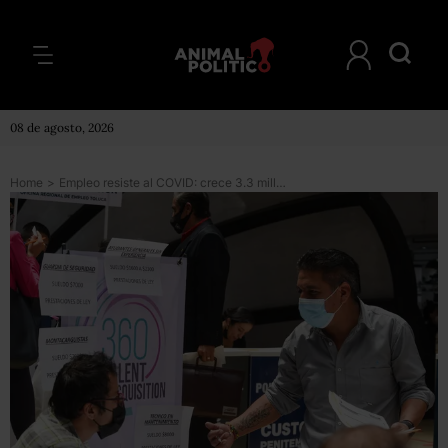
08 de agosto, 2026
Home
>
Empleo resiste al COVID: crece 3.3 millones la población ocupada en febrero