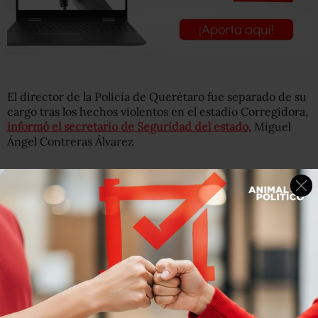
El director de la Policía de Querétaro fue separado de su
cargo tras los hechos violentos en el estadio Corregidora,
informó el secretario de Seguridad del estado
, Miguel
Ángel Contreras Álvarez
Señaló que, con motivo de la investigación
administrativa, también separaron de su puesto al
encargado de la Unidad de Campo y un elemento
operativo.
Durante su comparecencia en el Congreso del estado, el
secretario indicó que los tres funcionarios tenían la
responsabilidad y “
no cumplieron con los protocolos
establecidos para el partido”.