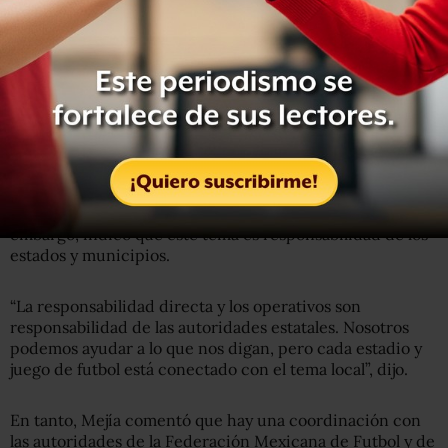
Lee:
A una semana de la violencia en Querétaro, la Liga
MX se reanuda y agresores siguen libres
Seguridad en eventos deportivos
Al ser cuestionada sobre la violencia en eventos
deportivos, la secretaria de Seguridad,
Rosa Icela
Rodríguez
, informó que están en una mesa de trabajo con
las asociaciones de futbol para revisar el caso; sin
embargo, indicó que este tema es responsabilidad de los
estados y municipios.
“La responsabilidad directa y los operativos son
responsabilidad de las autoridades estatales. Nosotros
podemos ayudar a lo que nos digan, pero cada estadio y
juego de futbol está conectado con el tema local”, dijo.
En tanto, Mejía comentó que hay una coordinación con
las autoridades de la Federación Mexicana de Futbol y de