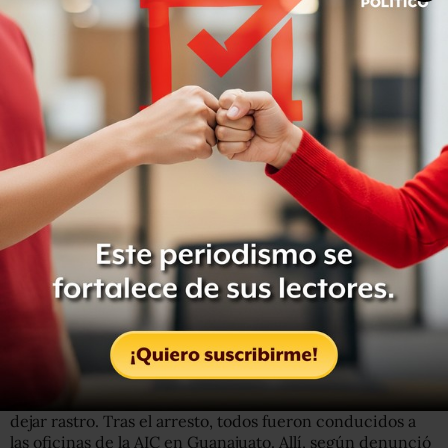
personas. El gobernador, Diego Sinhue Rodríguez Vallejo,
negó la existencia de fosas clandestinas hasta 2020.
Además, es el estado con mayor número de homicidios
de la República, con 3 mil 516 asesintos durante el pasado
año. La Comisión Nacional de Búsqueda tiene un registro
de 2 mil 651 desaparecidos. El estado es, a su vez, uno de
los territorios con mayor número de fosas clandestinas
descubiertas, con hallazgos como el de
diciembre de
2020 en Acámbaro, donde se encontraron restos de al
menos 50 personas en una casa
.
“Tu hermana ya está muerta”
La versión de las autoridades es que se produjo una
persecución y que Jhonatan Sanvodal fue capturado en
flagrancia. Sin embargo, sus familiares lo niegan y
aseguran que los agentes irrumpieron en la vivienda sin
orden de cateo ni previo aviso. Denuncian, además, que
se llevaron los videos de las cámaras cercanas para no
dejar rastro. Tras el arresto, todos fueron conducidos a
las oficinas de la AIC en Guanajuato. Allí, según denunció