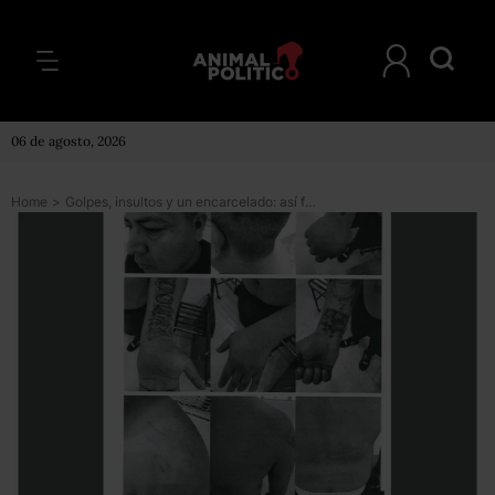
06 de agosto, 2026
Home
>
Golpes, insultos y un encarcelado: así fue un operativo de la FGE denunciado por buscadoras de Guanajuato