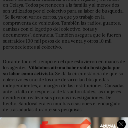
en Celaya. Todos pertenecen a la familia y al menos dos
son utilizados por el colectivo para su labor de búsqueda.
“Se llevaron varios carros, ya que yo trabajo en la
compraventa de vehículos. También las radios, guantes,
camisas con el logotipo del colectivo, botas y
documentos”, denuncia. También asegura que le fueron
sustraídos 100 mil pesos de una venta y otros 10 mil
pertenecientes al colectivo.
Durante todo el tiempo en el que estuvieron en manos de
los agentes,
Villalobos afirma haber sido hostigada por
su labor como activista
. Se da la circunstancia de que su
colectivo es uno de los que desarrollan búsquedas
independientes, al margen de las instituciones. Cansadas
ante la falta de respuesta de las autoridades, las mujeres
decidieron realizar sus propias investigaciones. De
hecho, Sandoval era en muchas ocasiones el encargado
de trasladarlas durante sus pesquisas.
Guanajuato tiene un contexto difícil para la búsqueda de