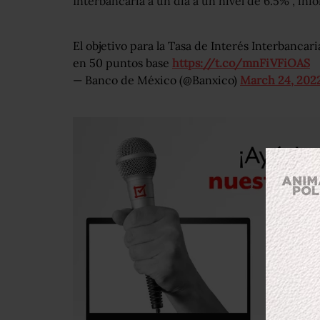
Interbancaria a un día a un nivel de 6.5%”, in
El objetivo para la Tasa de Interés Interbancari
en 50 puntos base
https://t.co/mnFiVFiOAS
— Banco de México (@Banxico)
March 24, 202