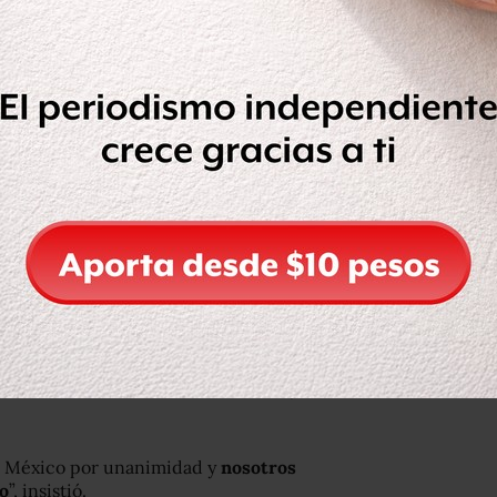
nterés y por qué el ‘madruguete’ de
ez Obrador adelantó dicha
omada por unanimidad por los
utonomía de la institución
.
entó la tasa de interés en .50%,
do aumentan las tasas de interés, hay
ión, es un mecanismo de control”, dijo
de México por unanimidad y
nosotros
o
”, insistió.