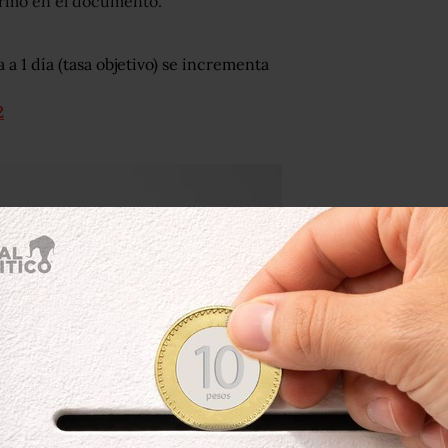
formó en el documento.
a a 1 día (tasa objetivo) se incrementa
2