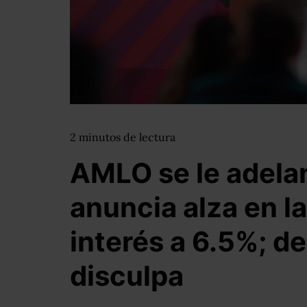
2
minutos
de lectura
AMLO se le adelan
anuncia alza en la
interés a 6.5%; d
disculpa