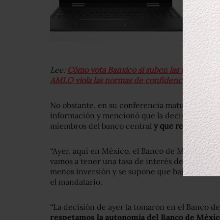
Lee:
Cómo vota Banxico si suben las tasas de i
AMLO viola las normas de confidencialidad
No obstante, en su conferencia matutina, Lóp
información y mencionó que la decisión fue t
miembros del banco central
y que respeta la a
“Ayer, aquí en México, el Banco de México aum
vamos a tener una tasa de interés de 6.5; cuan
menos inversión y se supone que baja la inflac
el mandatario.
“La decisión de ayer la tomaron en el Banco 
respetamos la autonomía del Banco de Méxic