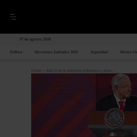
07 de agosto, 2026
Política
Elecciones Judiciales 2025
Seguridad
México De
Home
>
AMLO se le adelanta a Banxico y anuncia alza en la tasa de interés a 6.5%; después se disculpa