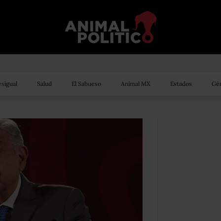
sigual
Salud
El Sabueso
Animal MX
Estados
Gén