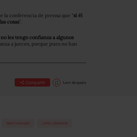
e la conferencia de prensa que “
si él
las cosas
”.
 no les tengo confianza a algunos
anza a jueces, porque pues no han
Compartir
Leer después
GERTZ MANERO
LÓPEZ OBRADOR