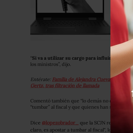
“
Si va a utilizar su cargo para influir en el cas
los ministros”, dijo.
Entérate:
Familia de Alejandra Cuevas pide a l
Gertz, tras filtración de llamada
Comentó también que “lo demás no deja de tene
“tumbar” al fiscal y que quienes han sido juzga
Dice
@lopezobrador_
que la SCJN resolverá es
claro, es apostar a tumbar al fiscal", lo cual a