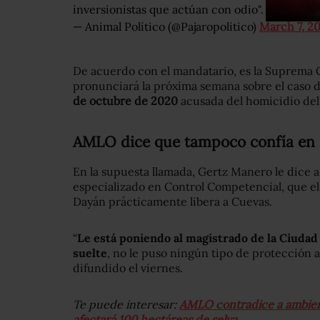
inversionistas que actúan con odio".
pic.twit
— Animal Político (@Pajaropolitico)
March 7, 2
De acuerdo con el mandatario, es la Suprema C
pronunciará la próxima semana sobre el caso 
de octubre de 2020
acusada del homicidio del
AMLO dice que tampoco confía en 
En la supuesta llamada, Gertz Manero le dice a
especializado en Control Competencial, que el
Dayán prácticamente libera a Cuevas.
“
Le está poniendo al magistrado de la Ciudad 
suelte
, no le puso ningún tipo de protección a 
difundido el viernes.
Te puede interesar:
AMLO contradice a ambient
afectará 100 hectáreas de selva