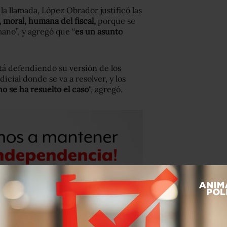
la llamada, López Obrador justificó las
 moral, humana del fiscal,
porque se
ano”, y agregó que “
es un asunto
está defendiendo su versión de los
icial donde se va a resolver, y los
no se ha resuelto el caso
“, agregó.