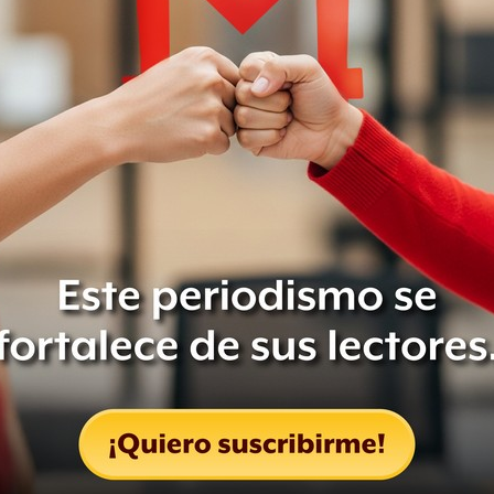
o
, habría que esperar el resultado de
a Corte un amparo definitivo en caso
r tintes políticos”, que quieren
dos ahora se “lanzan en contra”.
te caso y que "lo demás, para hablar
gradecen algunos "empresarios e