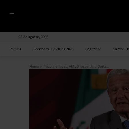
08 de agosto, 2026
Política
Elecciones Judiciales 2025
Seguridad
México De
Home
>
Pese a críticas, AMLO respalda a Gertz: afirma que le tiene confianza y que lo quieren “tumbar”