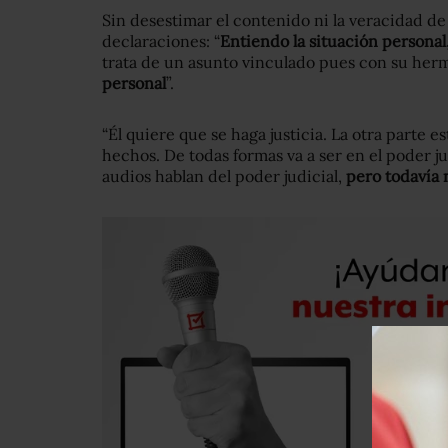
Sin desestimar el contenido ni la veracidad de 
declaraciones: “
Entiendo la situación personal,
trata de un asunto vinculado pues con su herm
personal
”.
“Él quiere que se haga justicia. La otra parte 
hechos. De todas formas va a ser en el poder jud
audios hablan del poder judicial,
pero todavía 