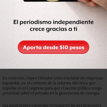
El hecho de que López Obrador lo nominara como
embajador de México en España causó polémica, tanto
por el hecho de que fue parte del PRI como por reclamos
que el presidente dirigió contra autoridades y empresas
españolas.
Durante las primeras semanas del año, López Obrador
dijo que México
debería poner “en pausa” su relación con
España
y que el país europeo debería ofrecer disculpas
por el “saqueo” que algunas de sus compañías —acusó—
han hecho en territorio mexicano.
En concreto, López Obrador criticó la labor de empresas
españolas, en el contexto de la reforma eléctrica que
impulsa en el Congreso para que el sector público tenga
prioridad sobre el privado en la generación de energía.
Las autoridades españolas rechazaron las declaraciones