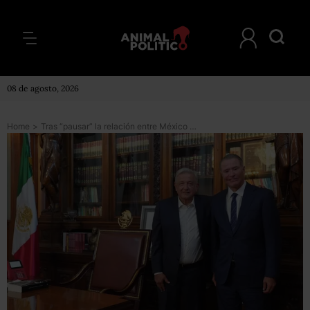
08 de agosto, 2026
Home
>
Tras “pausar” la relación entre México y España, AMLO pide a Quirino Ordaz que fortalezca los lazos entre países