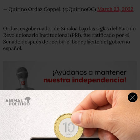
— Quirino Ordaz Coppel. (@QuirinoOC)
March 23, 2022
Ordaz, exgobernador de Sinaloa bajo las siglas del Partido
Revolucionario Institucional (PRI), fue ratificado por el
Senado después de recibir el beneplácito del gobierno
español.