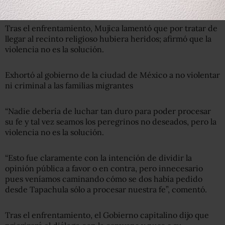
Derechos Humanos de la Ciudad de México.
Tras el enfrentamiento, Mujica lamentó que por tratar de
llegar al recinto religioso hubiera heridos; afirmó que la
violencia no es la solución.
Exhortó al gobierno de la ciudad de México a no violentar
ni criminal a las familias migrantes
“Nadie debería de luchar tan duro para poder procesar
su fe y tal vez seamos los peregrinos no deseados, pero la
violencia no es la solución.
“Esto fue claramente con la intención de dividir la
opinión pública a favor o en contra, pero innecesario
pues veníamos caminando cómo se dos había pedido
desde Tapachula sólo a procesar nuestra fe”, comentó.
Tras el enfrentamiento, el Gobierno capitalino dijo que