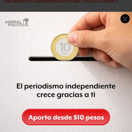
Añadió que, tras el enfrentamiento, paramédicos del
ERUM atendieron a 13 policías lesionados mientras que
personal de Caminos y Puentes Federales (CAPUFE)
asistió a cuatro personas que requirieron atención
médica.
En tanto, la titular de la Comisión de Derechos Humanos
de la Ciudad de México, Nashieli Ramírez, señaló que
tienen el reporte de tres migrantes heridos, quienes ya
eran atendidos.
Trasladan a migrantes a la basílica
El gobierno capitalino informó que los
migrantes
aceptaron ser llevados en seis camiones a la Basílica de
Guadalupe, tras negociaciones con personal
Concertación Política de la Secretaría de Gobierno
(SECGOB), en donde estuvo presente la Comisión de