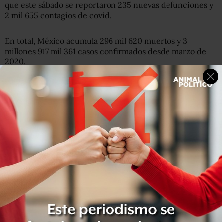
que este sábado se reportaron 235 nuevas defunciones y
2 mil 655 contagios de covid.
En total, México acumula 296 mil 620 muertos y 3
millones 917 mil 361 casos confirmados desde marzo de
2020.
La devoción por la Virgen de Guadalupe en México es tal
que el presidente izquierdista Andrés Manuel López
Obrador, quien se declara cristiano pero no católico,
suspendió su agenda pública de este domingo. “Tenemos
que ser respetuosos”, dijo.
“El pueblo de México es guadalupano (…). Sus dos
símbolos principales son la Virgen de Guadalupe, en
primer lugar, y en segundo lugar (el expresidente) Benito
Juárez (1858-1872)”, expresó el sábado.
Contrariamente al pánico en muchas partes del mundo,
Ciudad de México no ha tomado ninguna medida en