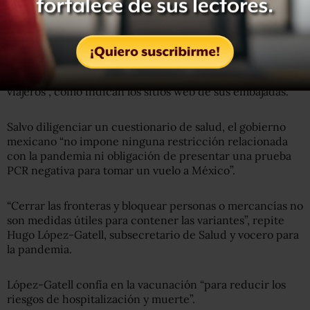
particular tras el anuncio, el 3 de diciembre, de un
primer caso de la variante ómicron en su territorio.
El séptimo país más visitado del mundo sigue siendo uno
de los pocos cuyas “fronteras permanecen abiertas a los
viajeros”, como indican los sitios web de sus embajadas.
Salvo diligenciar un cuestionario de salud, el gobierno
mexicano “no impone ninguna restricción relacionada
con la pandemia ni obligación de presentar una prueba
PCR negativa para tomar un vuelo a México”.
“Cerrar las fronteras y bloquear personas o mercancías no
son medidas útiles para contener las variantes”, repite
Hugo López-Gatell, subsecretario de Salud y vocero para
la pandemia.
López-Gatell confía en la vacunación “para reducir los
riesgos de hospitalización y muerte”.