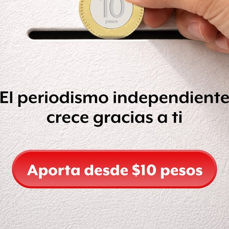
nte 300 migrantes, de ello, alrededor
ros y albañiles, los migrantes
el
deportivo Santa Martha
, en
hí, por lo que después de acudir a la
del Peregrino
, donde se encuentra el
s, señaló que estaba todo listo en el
se desesperaron un poquito y querían