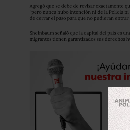
Agregó que se debe de revisar exactamente qué
“pero nunca hubo intención ni de la Policía ni
de cerrar el paso para que no pudieran entrar a 
Sheinbaum señaló que la capital del país es una
migrantes tienen garantizados sus derechos 