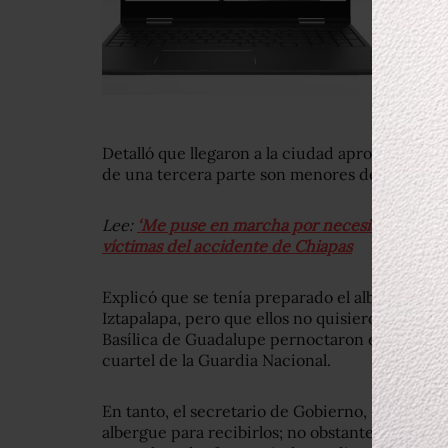
Detalló que llegaron a la ciudad aproximadame
de una tercera parte son menores de edad.
Lee:
‘Me puse en marcha por necesidad’: jornale
víctimas del accidente de Chiapas
Explicó que se tenía preparado el albergue en 
Iztapalapa, pero que ellos no quisieron llegar a
Basílica de Guadalupe pernoctaron en la
Casa 
cuartel de la Guardia Nacional.
En tanto, el secretario de Gobierno, Martí Batre
albergue para recibirlos; no obstante, “ellos 