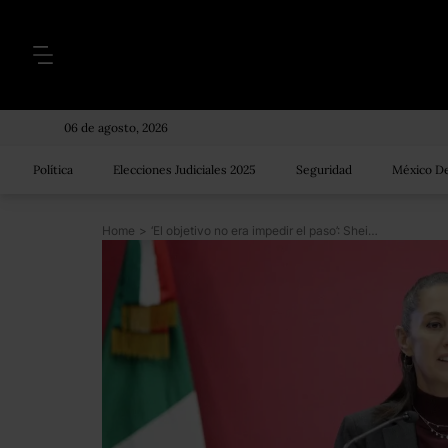
06 de agosto, 2026
Política
Elecciones Judiciales 2025
Seguridad
México De
Home
>
‘El objetivo no era impedir el paso’: Sheinbaum tras enfrentamiento de migrantes con policías