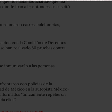
e que no habíamos aclarado qué iba
a dónde iban a ir; entonces, se suscitó
porcionaron catres, colchonetas,
inación con la Comisión de Derechos
se han realizado 80 pruebas contra
se inmunizarán a las personas
nfrentaron con policías de la
ad de México en la autopista México-
 uniformados “únicamente repelieron
a ellos”.