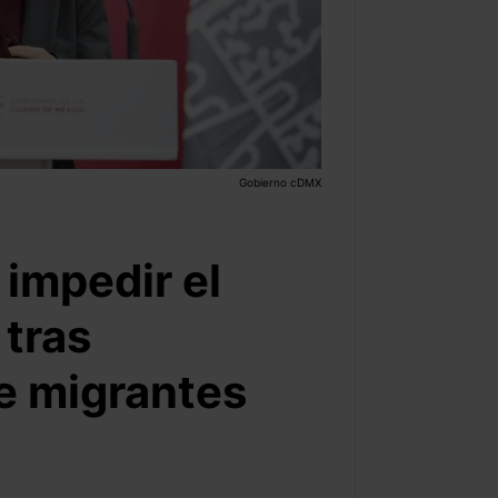
Gobierno cDMX
 impedir el
 tras
e migrantes