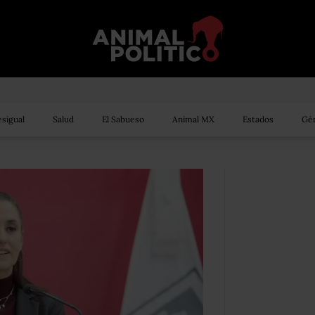
sigual
Salud
El Sabueso
Animal MX
Estados
Gén