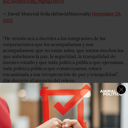
pic.twitter.com/fsgfqiDmTw
— David Monreal Ávila (@DavidMonrealA)
November 20,
2021
“He venido acá a decirles a los integrantes de las
corporaciones que los acompañamos y nos
acompañamos; que no están solos, que somos muchos los
que anhelamos la paz, la seguridad, la tranquilidad de
nuestro estado y que toda política pública que ejerzamos,
toda política pública que construyamos, estará
encaminada a esa recuperación de paz y tranquilidad”,
dijo durante el anuncio del relevo.