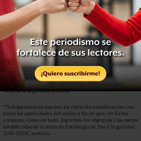
Marín Marín, general de brigada diplomado de Estado
Mayor retirado se comprometió a hacer que el cuerpo de
policías “esté a la altura del reto que se enfrenta para
recuperar el prestigio de la corporación” y pidió ayuda a
los alcaldes de los 58 municipios de Zacatecas, para
mejorar la seguridad pública.
“Trabajaremos en equipo, en estrecha coordinación con
todas las autoridades del orden a fin de que, en forma
conjunta, como un todo, logremos los objetivos y las metas
establecidas de la meta de Estrategia de Paz y Seguridad
2018-2024”, sostuvo.