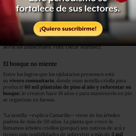
las reglas máximas es reforestar aquellas zonas en donde
se talaron árboles. El objetivo es no permitir que el
bosque se acabe.
Como parte de su programa de manejo forestal, la
comunidad conserva cerca de 100 hectáreas para
servicios ambientales. Foto: Óscar Martínez.
El bosque no miente
Entre los logros que los ejidatarios presumen está
su
vivero comunitario
, donde usan semilla criolla para
producir
60 mil plántulas de pino al año y reforestar su
bosque
; lo crearon hace 18 años y para mantenerlo en pie
se organizan en faenas.
“La semilla —explica Camarillo— viene de los árboles
padres de más de 50 años. La planta que crece la
llamamos árboles criollos (porque) son nativos de acá y
tienen más posibilidades de sobrevivir a más de
3 mil