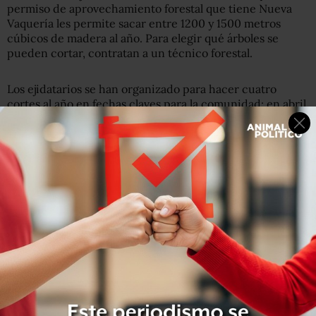
permiso de aprovechamiento forestal que tiene Nueva
Vaquería les permite sacar entre 1200 y 1500 metros
cúbicos de madera al año. Para elegir qué árboles se
pueden cortar, contratan a un técnico forestal.
Los ejidatarios se han organizado para hacer cuatro
cortes al año en fechas claves para la comunidad: en abril,
para prepararse rumbo a la Semana Santa; en junio,
cuando el pueblo organiza su fiesta patronal; en octubre,
para la fiesta de Todos Santos, y en diciembre.
La madera se vende en trozos y tablas a municipios
cercanos de Veracruz y en Puebla; lo que sobra se utiliza
para fabricar guacales, cajas de madera para transportar
fruta y verdura. Algunos ejidatarios tienen pequeños
talleres para procesar los cortes.
Como parte de su programa de manejo forestal, la
comunidad tiene un
área de conservación y servicios
ambientales
de cerca de 100 hectáreas. Además, una de