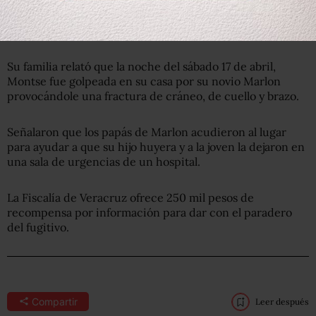
El 23 de abril, la joven de 20 años fue desconectada luego
de que le declararan muerte cerebral.
Su familia relató que la noche del sábado 17 de abril,
Montse fue golpeada en su casa por su novio Marlon
provocándole una fractura de cráneo, de cuello y brazo.
Señalaron que los papás de Marlon acudieron al lugar
para ayudar a que su hijo huyera y a la joven la dejaron en
una sala de urgencias de un hospital.
La Fiscalía de Veracruz ofrece 250 mil pesos de
recompensa por información para dar con el paradero
del fugitivo.
Compartir
Leer después