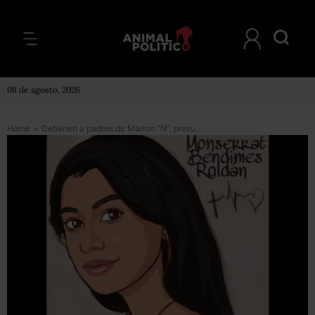
08 de agosto, 2026
Home
>
Detienen a padres de Marlon “N”, presunto feminicida de Montse, joven veracruzana