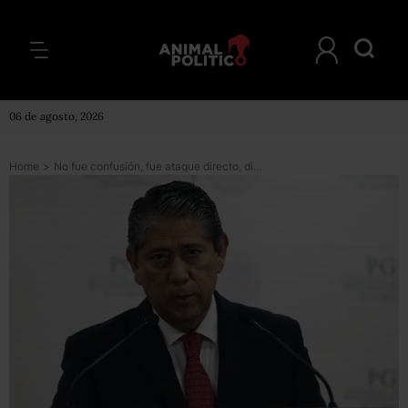
06 de agosto, 2026
Home
>
No fue confusión, fue ataque directo, dice Fiscal de Puebla sobre asesinato de agentes