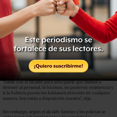
Se abrió una investigación por “el homicidio calificado,
artero contra tres policías y vamos a proceder
legalmente”. También indagarán si las armas de los
policías han sido usadas en algún otro hecho delictivo.
Explicó que habló con el alcalde de Tecamachalco,
Ignacio Mier Bañuelos para informarle de la detención de
los 12 elementos de la policía y del
secretario de
Seguridad Pública, Alejandro Santizo.
“Hablé con el Alcalde para anticiparle que íbamos a
detener al personal, lo hicimos, no pusieron resistencia y
si la hubiera puesto los habíamos detenido de cualquier
manera, hoy están a disposición nuestra”, dijo.
Sin embargo, según el alcalde Santizo y los policías se
entregaron voluntariamente a las autoridades.