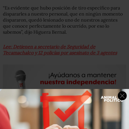
“Es evidente que hubo posición de tiro específico para
dispararles a nuestro personal, que en ningún momento
dispararon, quedó lesionado uno de nuestros agentes
que conoce perfectamente lo ocurrido, por eso lo
sabemos”, dijo Higuera Bernal.
Lee: Detienen a secretario de Seguridad de
Tecamachalco y 12 policías por asesinato de 3 agentes