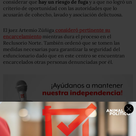
considerar que
hay un riesgo de fuga
y a que no logró un
criterio de oportunidad con las autoridades que lo
acusarán de cohecho, lavado y asociación delictuosa.
El juez Artemio Zúñiga
consideró pertinente su
encarcelamiento
mientras dura el proceso en el
Reclusorio Norte. También ordenó que se tomen las
medidas necesarias para garantizar la seguridad del
exfuncionario dado que en este centro se encuentran
encarcelados otras personas denunciadas por él.