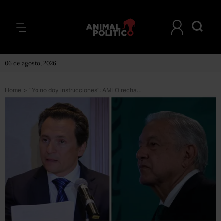
06 de agosto, 2026
Home
>
“Yo no doy instrucciones”: AMLO rechaza intervención sobre prisión preventiva de Lozoya