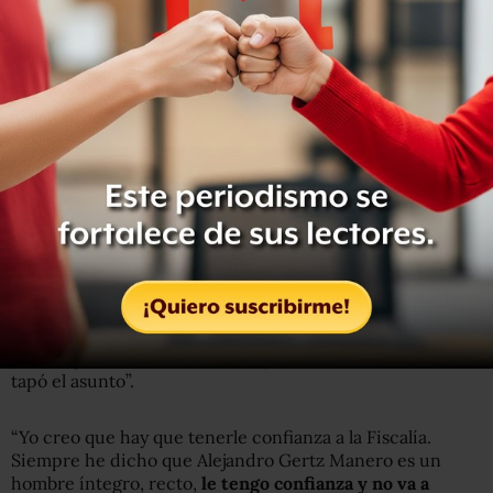
“Yo veo bien lo que está haciendo la Fiscalía y en este
caso también el Poder Judicial, el juez es parte del Poder
Judicial y son los que determinaron que se quedará ahí
(en prisión) el señor Lozoya”, dijo el mandatario esta
mañana al ser cuestionado sobre la medida.
López Obrador consideró fundamental que se castigue a
todos los exservidores públicos que recibieron algún tipo
de soborno relacionado con la empresa brasileña
Odebrecht.
“Fue muy lamentable que en todos los países
se castigó a funcionarios corruptos, menos en México, se
tapó el asunto”.
“Yo creo que hay que tenerle confianza a la Fiscalía.
Siempre he dicho que Alejandro Gertz Manero es un
hombre íntegro, recto,
le tengo confianza y no va a