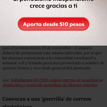
Además, en el artículo octavo de la Constitución se
establece el derecho a petición de la ciudadanía y el
Conacyt incumplió con esto al no recibir y contestar el
pliego petitorio presentado por la comunidad el viernes
pasado cuando decenas de alumnos y profesores se
manifestaron afuera de las oficinas centrales.
Para que haya posibilidades de suspender a tiempo el
proceso electivo de director general del CIDE -prevista
para el próximo lunes 29 de noviembre- el amparo
deberá de presentarse este mismo miércoles, por lo que
los alumnos convocaron a la comunidad estudiantil a
sumarse a él y firmarlo pues será presentado a nombre de
quienes firmen y no a título general del alumnado.
Lee:
Estudiantes del CIDE exigen regreso de académicos
destituidos y remoción inmediata de director interino
Convocan a una ‘guerrilla’ de correos
electrónicos