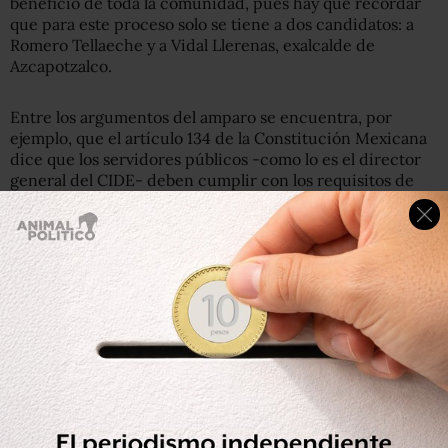
beneficio de toda la comunidad, pues hay que recordar
que para este proceso solo se tiene a dos candidatos: a
Romero Tellaeche y a Vidal Llerenas, exalcalde de
Azcapotzalco.
Entre los argumentos del amparo se encuentra, por
ejemplo, que el artículo 134 de la Constitución Mexicana
dice que los servidores públicos -como lo es el director
general del CIDE- deben cumplir con los requisitos de
imparcialidad y objetividad. “Las actuaciones del Dr.
Romero Tellaeche demuestran que no se ha comportado
de manera imparcial ni objetiva”, subrayan.
Asimismo, el artículo tercero de la Constitución dice que
la educación tiene que ser democrática y participativa,
sin embargo, “la norma que establece la forma de
designar al director general del CIDE no cumple con esos
requisitos porque impide la participación de la
comunidad estudiantil en tal decisión”, subrayaron.