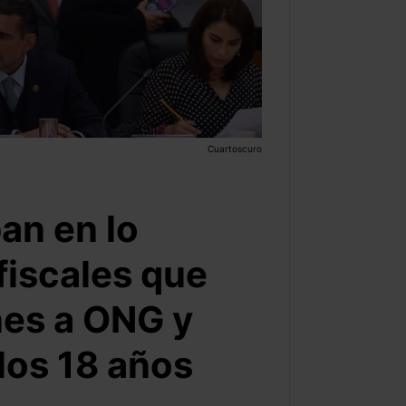
Cuartoscuro
an en lo
fiscales que
nes a ONG y
 los 18 años