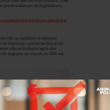
nuar este martes 19 de octubre, a las
as presentadas por los legisladores.
contribuyentes haciendo más fácil el
 del ISR, se modificó el régimen
go de impuesto a personas físicas de
te a las actividades agrícolas
to de ingresos no exceda de 300 mil