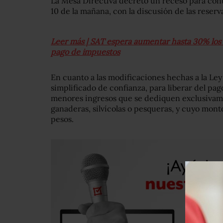
La Mesa Directiva decretó un receso para conti
10 de la mañana, con la discusión de las reserv
Leer más | SAT espera aumentar hasta 30% los 
pago de impuestos
En cuanto a las modificaciones hechas a la Ley
simplificado de confianza, para liberar del pa
menores ingresos que se dediquen exclusivamen
ganaderas, silvícolas o pesqueras, y cuyo mon
pesos.