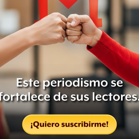
eforman: la Ley del ISR; del IVA; del
que expide la
#LeyDeIngresos
er 18, 2021
ley, para evitar la aplicación del
voluntarias y planes personales de
educción.