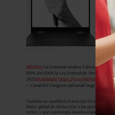
#EnVivo
La Comisión analiza 3 dictámenes que r
IEPS; del ISAN; la Ley Federal de Derechos; y 
2022
@LAMelgar
https://t.co/MD43xJoQk8
— Canal del Congreso (@CanalCongreso)
Octob
También se modificó el artículo 151 de la misma 
límite global de deducción a las aportaciones 
retiro, y que contempla montos máximos de d