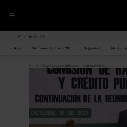
07 de agosto, 2026
Política
Elecciones Judiciales 2025
Seguridad
México De
Home
>
Diputados aprueban en lo general reformas fiscales que limitan deducciones a ONG y RFC obligatorio a los 18 años