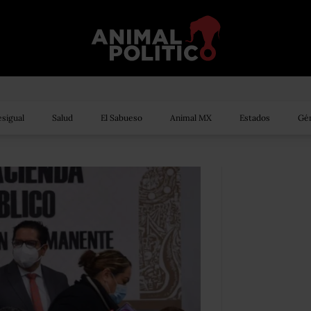
sigual
Salud
El Sabueso
Animal MX
Estados
Gén