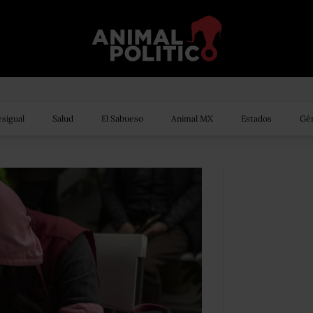
sigual
Salud
El Sabueso
Animal MX
Estados
Gén