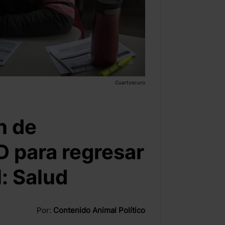
Cuartoscuro
n de
 para regresar
l: Salud
Por:
Contenido Animal Político