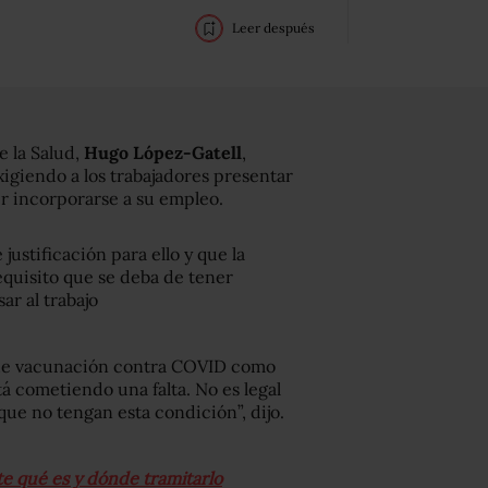
Leer después
e la Salud,
Hugo López-Gatell
,
xigiendo a los trabajadores presentar
r incorporarse a su empleo.
justificación para ello y que la
quisito que se deba de tener
r al trabajo
do de vacunación contra COVID como
tá cometiendo una falta. No es legal
 que no tengan esta condición”, dijo.
e qué es y dónde tramitarlo