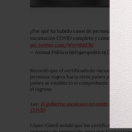
¿Por qué ha habido casos de personas que no 
vacunación COVID completo y cómo se va a sol
pic.twitter.com/WyrNItM7kl
— Animal Político (@Pajaropolitico)
October 19,
Recordó que el certificado de vacunación se im
personas viajera hacia otros países porque, d
países se estableció el comprobante de vacu
el ingreso.
Lee:
El gobierno mexicano no emite este tipo d
COVID
López-Gatell señaló que los certificados de va
momento de imprimirlo, pero que ha ocurrido