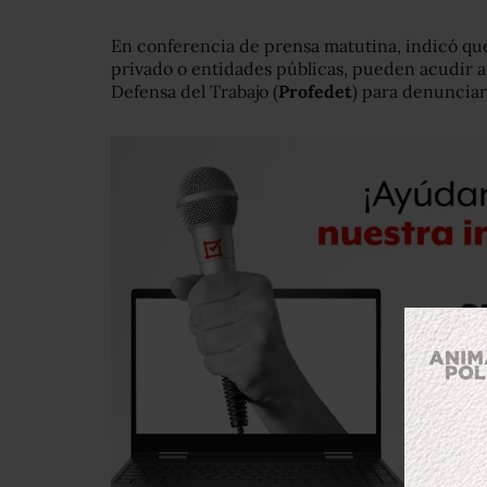
En conferencia de prensa matutina, indicó que
privado o entidades públicas, pueden acudir a
Defensa del Trabajo (
Profedet
) para denunciar