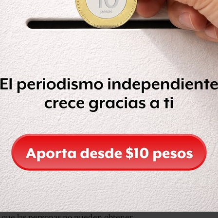
pueden obtener su certficado de
ucionar? Esto dijo
@HLGatell
. 🧾👇
 2021
plementó para facilitar el tránsito de
ijo, “desafortunadamente” en muchos
nación como mecanismo para permitir
e certificados de vacunación contra
cunación no tienen errores al
 que las personas no pueden obtener