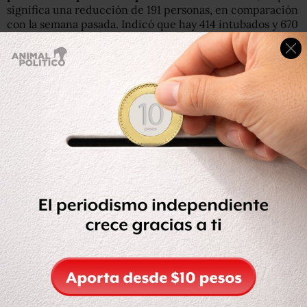
significa una reducción de 191 personas, en comparación
con la semana pasada. Indicó que hay 414 intubados y 670
hospitalizados en general.
Además, informó que en el Valle de México hay mil 450
personas hospitalizadas, una reducción de 255 personas.
Se registran mil 959 hospitalizados en general y 491
intubados.
De acuerdo con el funcionario,
los ingresos
hospitalarios se han se han reducido 79%
con respecto
al máximo de la tercer ola del 14 de agosto, cuando se
registraron 2 mil 371 hospitalizados en siete días.
En los últimos siete días se han reportado 501 nuevos
ingresos a hospitales, detalló.
Los casos activos se han reducido 82% con respecto al
máximo de la tercera ola de la pandemia.