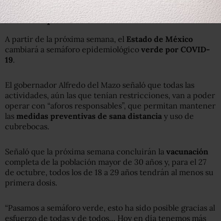
Edomex pasa a semáforo verde
A partir de la próxima semana, el
Estado de México
cambiará a semáforo epidemiológico
verde por COVID-
19
.
El gobernador Alfredo del Mazo señaló que todas las
actividades, aún las que tenían restricciones, van a poder
operar con “aforos responsables”, que permitan mantener
las
medidas preventivas de sana distancia
y uso de
cubrebocas.
Señaló que la próxima semana concluirán la
vacunación
completa de la población mayor de 30 años y, para el 27
de octubre, todos los de 18 a 29 años tendrán al menos su
primera dosis.
“Pasamos a semáforo verde, esto ha sido posible gracias al
esfuerzo de todas y de todos… Hoy en día tenemos más