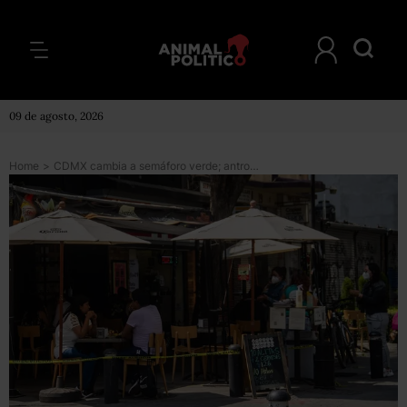
09 de agosto, 2026
Home
>
CDMX cambia a semáforo verde; antros y bares abrirán con aforo de 50%