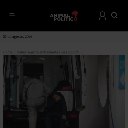
07 de agosto, 2026
Home
>
Salud registra 940 muertes más por COVID y 18 mil casos recientes, pese a reducción