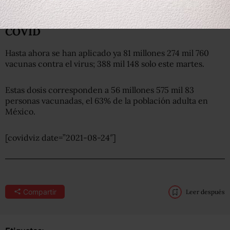
Aplican 388 mil vacunas más contra
COVID
Hasta ahora se han aplicado ya 81 millones 274 mil 760
vacunas contra el virus; 388 mil 148 solo este martes.
Estas dosis corresponden a 56 millones 575 mil 83
personas vacunadas, el 63% de la población adulta en
México.
[covidviz date=”2021-08-24″]
Compartir
Leer después