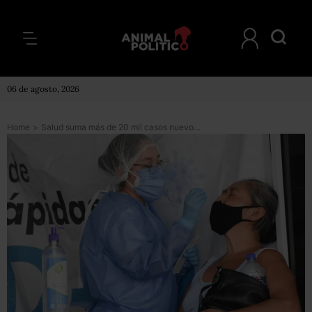
06 de agosto, 2026
Home
>
Salud suma más de 20 mil casos nuevos de COVID; reconoce 242 mil muertes