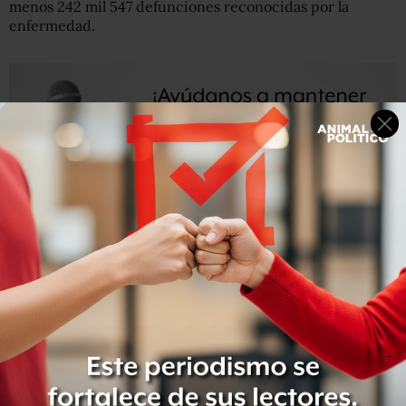
menos 242 mil 547 defunciones reconocidas por la
enfermedad.
Sin embargo, el país registra un
exceso de mortalidad
502 mil 917 fallecimientos,
entre abril de 2020 y el 16 de
julio de 2021, de los cuales el 71.7% tienen confirmación
de muerte por COVID y el resto aún se desconoce la