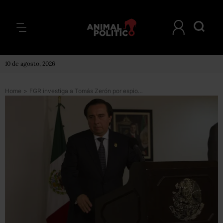
10 de agosto, 2026
Home
>
FGR investiga a Tomás Zerón por espionaje con Pegasus contra funcionarios de Seguridad