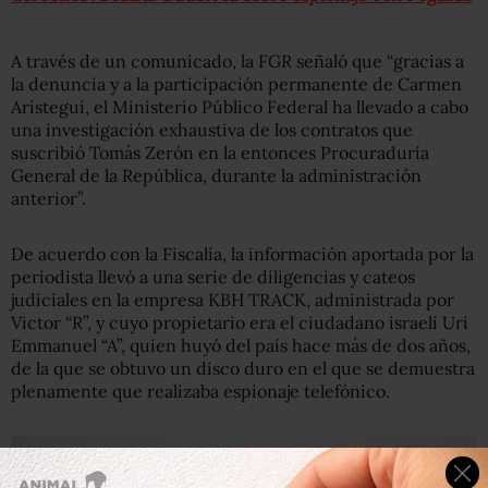
A través de un comunicado, la FGR señaló que “gracias a
la denuncia y a la participación permanente de Carmen
Aristegui, el Ministerio Público Federal ha llevado a cabo
una investigación exhaustiva de los contratos que
suscribió Tomás Zerón en la entonces Procuraduría
General de la República, durante la administración
anterior”.
De acuerdo con la Fiscalía, la información aportada por la
periodista llevó a una serie de diligencias y cateos
judiciales en la empresa KBH TRACK, administrada por
Victor “R”, y cuyo propietario era el ciudadano israelí Uri
Emmanuel “A”, quien huyó del país hace más de dos años,
de la que se obtuvo un disco duro en el que se demuestra
plenamente que realizaba espionaje telefónico.