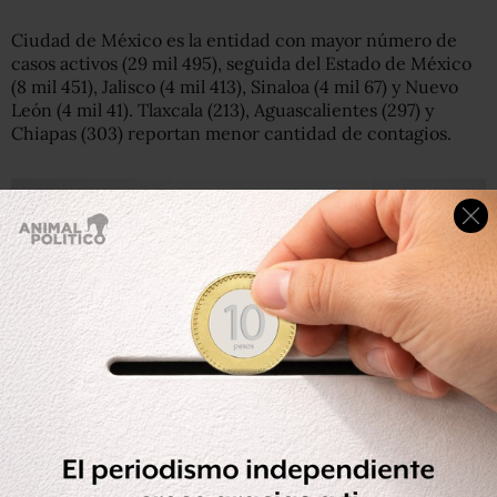
Ciudad de México es la entidad con mayor número de
casos activos (29 mil 495), seguida del Estado de México
(8 mil 451), Jalisco (4 mil 413), Sinaloa (4 mil 67) y Nuevo
León (4 mil 41). Tlaxcala (213), Aguascalientes (297) y
Chiapas (303) reportan menor cantidad de contagios.