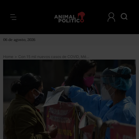
06 de agosto, 2026
Home
>
Con 15 mil nuevos casos de COVID, México rompe récord de contagios en cinco meses