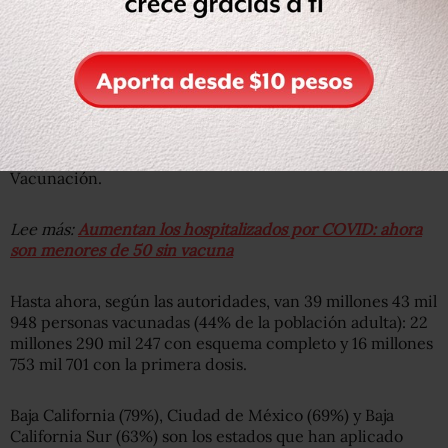
La ocupación hospitalaria de camas generales para
pacientes con COVID es de 35% a nivel nacional,
mientras que de camas con ventilador es del 29%.
Este martes fueron aplicadas 799 mil 495 vacunas contra
la COVID, con lo que ya suman 55 millones 911 mil 861
dosis aplicadas mediante la Estrategia Nacional de
Vacunación.
Lee más:
Aumentan los hospitalizados por COVID: ahora
son menores de 50 sin vacuna
Hasta ahora, según las autoridades, van 39 millones 43 mil
948 personas vacunadas (44% de la población adulta): 22
millones 290 mil 247 con esquema completo y 16 millones
753 mil 701 con la primera dosis.
Baja California (79%), Ciudad de México (69%) y Baja
California Sur (63%) son los estados que han aplicado