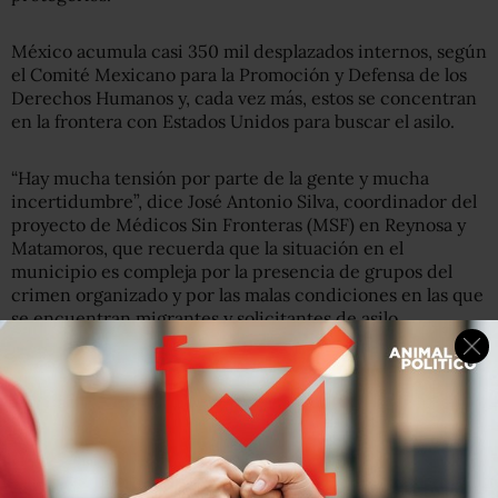
México acumula casi 350 mil desplazados internos, según
el Comité Mexicano para la Promoción y Defensa de los
Derechos Humanos y, cada vez más, estos se concentran
en la frontera con Estados Unidos para buscar el asilo.
“Hay mucha tensión por parte de la gente y mucha
incertidumbre”, dice José Antonio Silva, coordinador del
proyecto de Médicos Sin Fronteras (MSF) en Reynosa y
Matamoros, que recuerda que la situación en el
municipio es compleja por la presencia de grupos del
crimen organizado y por las malas condiciones en las que
se encuentran migrantes y solicitantes de asilo.
En opinión de Silva, el lugar no reúne las condiciones
mínimas para albergar a una población que cada vez
crece más, ya que las deportaciones no se detienen.
Además, Tamaulipas es uno de los focos rojos de México
en relación a la COVID-19. Al menos se detectaron tres
casos al interior del campamento, donde resulta