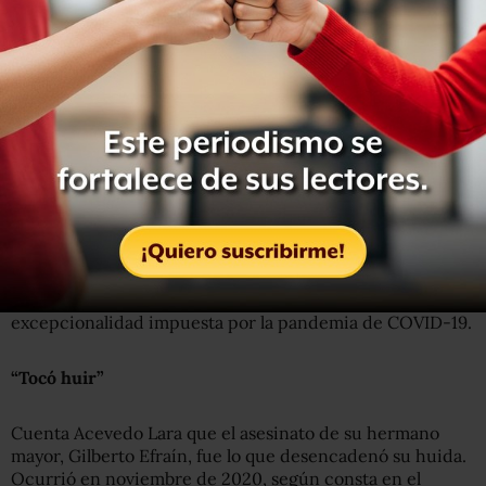
imposible mantener medidas higiénicas como la
distancia social.
El campamento de Reynosa toma el testigo de otro que
se
levantó desde 2019 en Matamoros, 90 kilómetros al oeste
siguiendo el cauce del Río Bravo
. El anterior concentraba
a solicitantes de asilo que fueron devueltos a México bajo
el denominado “Programa de Protección a Migrantes”
implementando por un acuerdo entre Donald Trump y
Andrés Manuel López Obrador. Más de 71 mil personas
fueron expulsadas durante los dos años que funcionó el
programa, hasta que Biden lo dio por concluido. Ahora las
expulsiones son sistemáticas y se basan en la
excepcionalidad impuesta por la pandemia de COVID-19.
“Tocó huir”
Cuenta Acevedo Lara que el asesinato de su hermano
mayor, Gilberto Efraín, fue lo que desencadenó su huida.
Ocurrió en noviembre de 2020, según consta en el