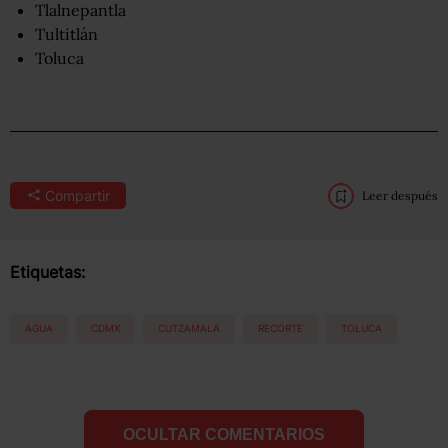
Tlalnepantla
Tultitlán
Toluca
Compartir
Leer después
Etiquetas:
AGUA
CDMX
CUTZAMALA
RECORTE
TOLUCA
OCULTAR COMENTARIOS