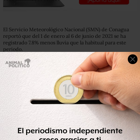
El Servicio Meteorológico Nacional (SMN) de Conagua
reportó que del 1 de enero al 6 de junio de 2021 se ha
registrado 7.8% menos lluvia que la habitual para este
periodo.
Lee más:
Reducción de 46.2% en presas durante marzo y
demanda de agua por pandemia genera sequía en
México: Conagua
En lo relativo a las condiciones actuales de sequía,
explicó que del 15 al 31 de mayo el área del país más
afectada por algún grado de esta condición se redujo de
85.12% a 80.47%, detectándose excepcional y extrema en
el norte de Chihuahua y Sonora, así como en el noroeste
de México.