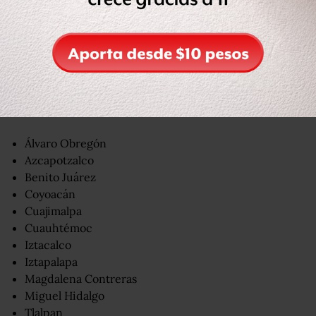
Alcaldías y municipios afectados:
Se prevé que los trabajos se realicen el viernes 11 de junio
y parte del sábado 12, por lo que se reducirá el suministro
de agua durante 36 horas.
Doce de las 16 alcaldías serán afectadas con la reducción:
Álvaro Obregón
Azcapotzalco
Benito Juárez
Coyoacán
Cuajimalpa
Cuauhtémoc
Iztacalco
Iztapalapa
Magdalena Contreras
Miguel Hidalgo
Tlalpan