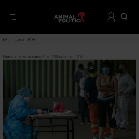
06 de agosto, 2026
Home
>
México suma 3 mil 789 casos de COVID; contagios aumentan 12% en una semana