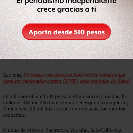
Este martes fueron aplicadas 441 mil 40 vacunas en todo
el país, con las que ya suman 38 millones 248 mil 562 las
dosis aplicadas.
El 15 de junio se aplicaron 441 mil 040 dosis de vacunas
contra
#COVID19
. En todo el país se han aplicado 38
millones 248 mil 562 dosis.
pic.twitter.com/tMHDqjdjRA
— Hugo López-Gatell Ramírez (@HLGatell)
June 16, 2021
Lee más:
Personas con discapacidad inician batalla legal
para ser vacunadas contra COVID, ante inacción de Salud
26 millones 665 mil 789 personas han sido vacunadas: 15
millones 383 mil 285 han recibido el esquema completo y
11 millones 282 mil 504 fueron inmunizadas con medios
esquemas.
Ciudad de México, Zacatecas, Yucatán, Baja California