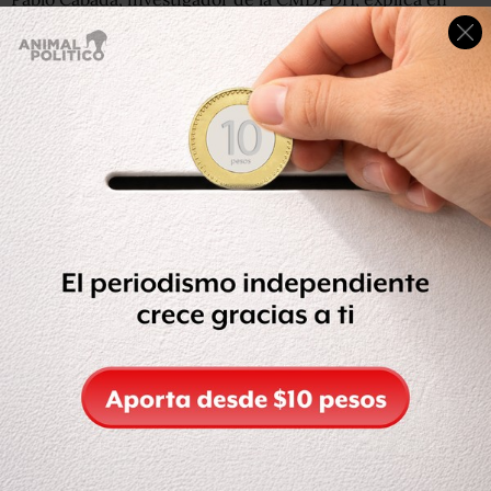
entrevista que el caso de este matrimonio en Michoacán
no es, ni mucho menos, aislado: hasta 12 mil 908 personas
huyeron de la violencia entre 2016 y 2020, siendo esta
entidad uno de los focos rojos de desplazamientos
forzados en el país, junto a Guerrero.
Dentro de Michoacán, la región de Tierra Caliente es la
zona más expulsora, “sobre todo Aguililla, Parácuaro,
Buenavista y Tepalcatepec”, plantea Cabada.
Precisamente, en Aguililla decenas de familias completas
aprovecharon la reciente visita el pasado 23 de abril del
nuncio del Vaticano, Franco Coppola, para salir huyendo
del omnipresente cártel de Jalisco Nueva Generación.
Mientras que Uruapan, en los límites de Tierra Caliente,
si bien no está entre los focos rojos de éxodos masivos,
como Aguililla, la zona se ha vuelto altamente inestables
en los últimos años, especialmente desde que en 2019 el
cártel de Jalisco entró a la ciudad e inició una fuerte
disputa con otros grupos como La Familia y con células