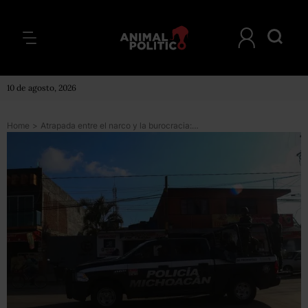
10 de agosto, 2026
Home
>
Atrapada entre el narco y la burocracia: la lucha de una maestra michoacana para huir del Cártel Jalisco