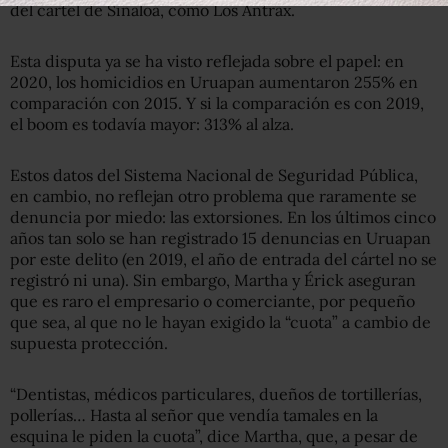
del cártel de Sinaloa, como Los Antrax.
Esta disputa ya se ha visto reflejada sobre el papel: en
2020, los homicidios en Uruapan aumentaron 255% en
comparación con 2015. Y si la comparación es con 2019,
el boom es todavía mayor: 313% al alza.
Estos datos del Sistema Nacional de Seguridad Pública,
en cambio, no reflejan otro problema que raramente se
denuncia por miedo: las extorsiones. En los últimos cinco
años tan solo se han registrado 15 denuncias en Uruapan
por este delito (en 2019, el año de entrada del cártel no se
registró ni una). Sin embargo, Martha y Érick aseguran
que es raro el empresario o comerciante, por pequeño
que sea, al que no le hayan exigido la “cuota” a cambio de
supuesta protección.
“Dentistas, médicos particulares, dueños de tortillerías,
pollerías… Hasta al señor que vendía tamales en la
esquina le piden la cuota”, dice Martha, que, a pesar de