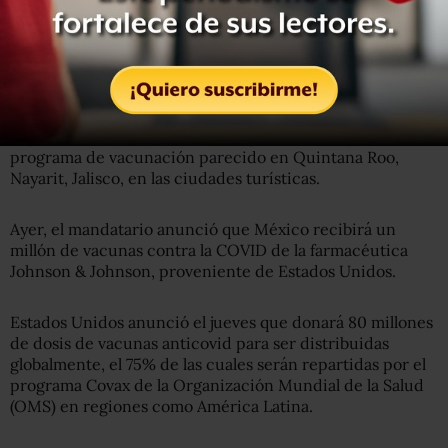
La vacuna de Johnson & Johnson solamente necesita una
dosis, su efectividad para prevenir enfermedad grave por
COVID-19 es de 85% y no requiere de ultracongelación.
El presidente Andrés Manuel López Obrador pidió un
programa de vacunación parecido en Quintana Roo,
Nayarit, Jalisco, en las ciudades turísticas.
Ayer, el mandatario anunció que México recibirá un
millón de vacunas contra la COVID de la farmacéutica
Johnson & Johnson, proveniente de Estados Unidos.
Estados Unidos anunció el jueves que donará 80 millones
de dosis de vacunas anticovid para ser distribuidas
globalmente, el 75% de las cuales serán repartidas por el
programa Covax de la Organización Mundial de la Salud
(OMS) en regiones como América Latina.