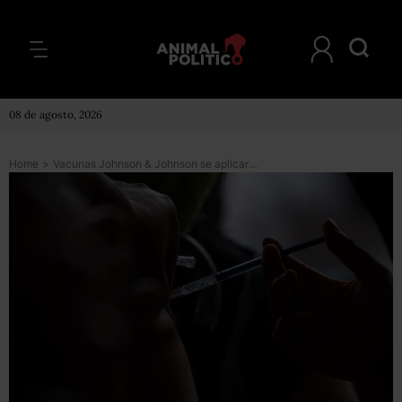
08 de agosto, 2026
Home
>
Vacunas Johnson & Johnson se aplicarán en la frontera norte a personas de 18 a 40 años