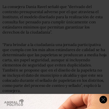
La consejera Dania Ravel señaló que “derivado del
contexto presupuestal adverso por el que atraviesa el
Instituto, el modelo diseñado para la realización de esta
consulta fue pensado para cumplir únicamente con
estándares mínimos que permitan garantizar los
derechos de la ciudadanía”.
“Para brindar a la ciudadanía una jornada participativa
que cumpla con los más altos estándares de calidad se ha
determinado que las papeletas se produzcan a media hoja
carta, sin papel seguridad, aunque sí incluyendo
elementos de seguridad que eviten duplicidades.
También se propone que en el diseño de la papeleta no
se incluya el dato de municipio o alcaldía y que este sea
colocado durante el sellado de papeletas en los distritos,
como parte del proceso de conteo y sellado”, explicó la
consejera.