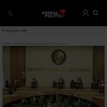
07 de agosto, 2026
Home
>
Por falta de presupuesto, INE recorta número de casillas y boletas para consulta popular