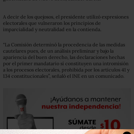
A decir de los quejosos, el presidente utilizó expresiones
electorales que vulneraron los principios de
imparcialidad y neutralidad en la contienda.
“La Comisión determinó la procedencia de las medidas
cautelares pues, de un análisis preliminar y bajo la
apariencia del buen derecho, las declaraciones hechas
por el primer mandatario sí constituyen una intromisión
a los procesos electorales, prohibida por los artículos 41 y
134 constitucionales”, señaló el INE en un comunicado.