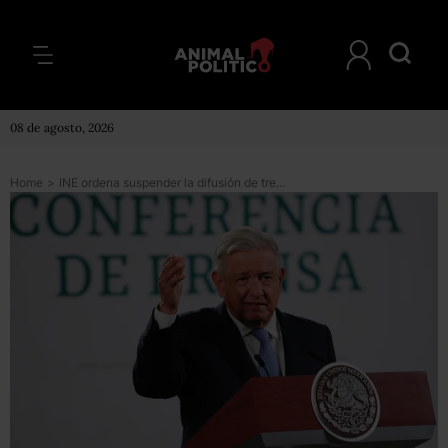
08 de agosto, 2026
Home
>
INE ordena suspender la difusión de tres conferencias de AMLO por ‘intromisión’ en elección