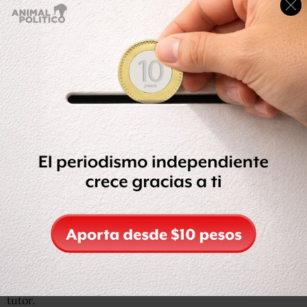
En la sesión también se analizó una solicitud de medidas
cautelares presentada por la Red por los Derechos de la
Infancia en México (REDIM), contra Movimiento
Ciudadano, por el spot “Así se baila Sonora”, donde
aparece Yuawi junto con otros niños y niñas. La
organización sostuvo que se violó el interés superior del
menor, así como una exposición que provoca
discriminación contra el protagonista.
El INE estimó improcedente las medidas cautelares en
este caso, debido a que consideró que Yuawi cuenta con
información suficiente para conocer el alcance de
participación en los videos, y cuenta con apoyo de su
tutor.