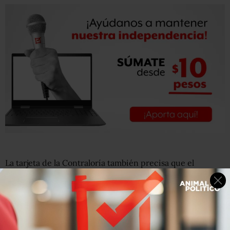
La tarjeta de la Contraloría también precisa que el
exdirector de Telemax puede impugnar el proceso -
como ya hizo-, y que el exfuncionario aún tendría como
última instancia el derecho de acudir a ampararse ante
los Tribunales Federales.