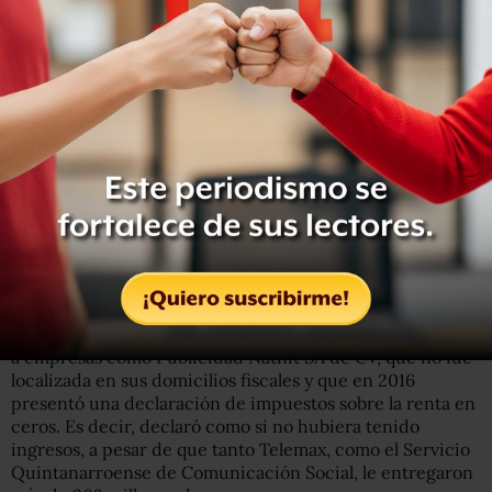
Los convenios señalados por la ASF en La
Estafa Maestra
Cabe recordar que
en febrero de 2018
se dio a conocer
un informe de la Auditoría Superior de la Federación
(ASF) en el que se expuso que en 2016 la Sedatu, dirigida
en ese entonces por Rosario Robles -hoy en prisión
preventiva por La Estafa Maestra-, desvió 1 mil 747
millones de recursos públicos utilizando universidades
públicas y también a radios y televisoras estatales.
Entre los medios de comunicación estatales que habrían
participado en el desvío se señaló a Telemax de Sonora,
que, por ejemplo, subcontrató con el dinero de la Sedatu
a empresas como Publicidad Natnit SA de CV, que no fue
localizada en sus domicilios fiscales y que en 2016
presentó una declaración de impuestos sobre la renta en
ceros. Es decir, declaró como si no hubiera tenido
ingresos, a pesar de que tanto Telemax, como el Servicio
Quintanarroense de Comunicación Social, le entregaron