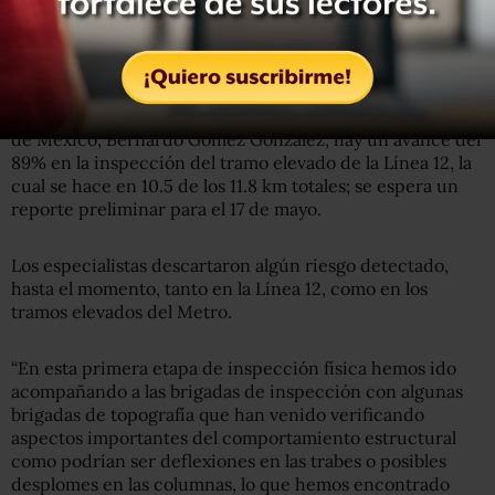
que se hace a la Línea 12 y a otros viaductos elevados del
Metro.
De acuerdo con el coordinador del Comité Técnico de
Seguridad Estructural del Colegio de Ingenieros Civiles
de México, Bernardo Gómez González, hay un avance del
89% en la inspección del tramo elevado de la Línea 12, la
cual se hace en 10.5 de los 11.8 km totales; se espera un
reporte preliminar para el 17 de mayo.
Los especialistas descartaron algún riesgo detectado,
hasta el momento, tanto en la Línea 12, como en los
tramos elevados del Metro.
“En esta primera etapa de inspección física hemos ido
acompañando a las brigadas de inspección con algunas
brigadas de topografía que han venido verificando
aspectos importantes del comportamiento estructural
como podrían ser deflexiones en las trabes o posibles
desplomes en las columnas, lo que hemos encontrado