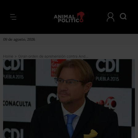
09 de agosto, 2026
Home
>
Giran orden de aprehensión contra Andrés Roemer por violación; congelan sus cuentas