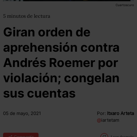
Cuartoscuro
5
minutos
de lectura
Giran orden de
aprehensión contra
Andrés Roemer por
violación; congelan
sus cuentas
05 de mayo, 2021
Por:
Itxaro Arteta
@
iartetam
Compartir
Leer después