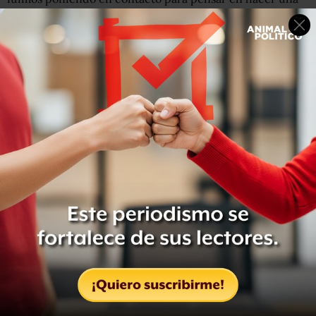
denuncia colectiva. Creo que se estaba construyendo la
voz de la denuncia, las ganas de denunciar, pero al miedo
tiempo el miedo, el hacer algo que no estaba en los planes
de nadie, que las asaltó de repente, pero que también
tenían la necesidad gigantesca de hablar, de encontrar
consuelo, creo”, cuenta.
En esos contactos y esa búsqueda consiguieron dos
posibilidades de abogados, unas optaron por una opción,
otras por la otra, y hubo quienes siguieron por sus
propios medios.
Influye también que aunque los testimonios del
modus
operandi
del presunto agresor son muy similares, al
ofrecerles trabajo, hacer una cita en un lugar cercano a
su casa, después cambiar los planes para tenerlas en su
casa y ahí agredirlas, hay distintos niveles de violencia.
En el caso de Schnaas, se tipifica como abuso sexual, lo
cual no implicaría prisión, que sí se dicta cuando se trata