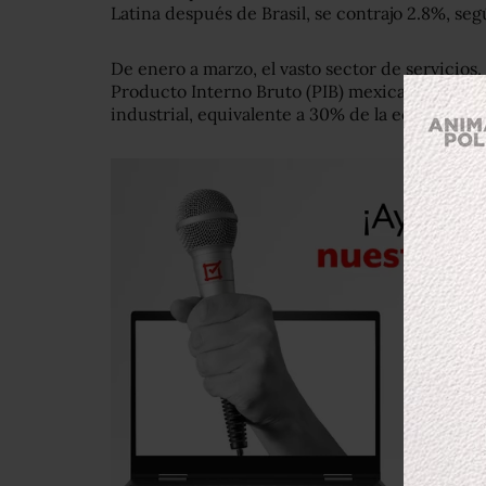
Latina después de Brasil, se contrajo 2.8%, segú
De enero a marzo, el vasto sector de servicios,
Producto Interno Bruto (PIB) mexicano, se exp
industrial, equivalente a 30% de la economía, 