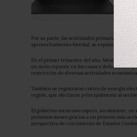
Por su parte, las actividades primarias, que in
aprovechamiento forestal, se expandieron 0.7%,
En el primer trimestre del año, México -de 12
un serio repunte en los casos y defunciones p
restricción de diversas actividades económica
También se registraron cortes de energía eléc
región, que afectaron principalmente al sector
El gobierno mexicano espera, no obstante, un 
próximos meses gracias a un proceso más acel
perspectiva de crecimiento de Estados Unidos,