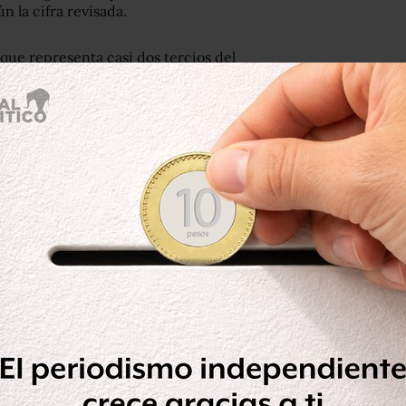
n la cifra revisada.
 que representa casi dos tercios del
andió un 0.9%, mientras la actividad
creció 0.5%.