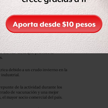
cluyen agricultura, ganadería y
 detalló el Inegi.
6 millones de habitantes- experimentó
or COVID-19, lo que provocó la
s.
trica debido a un crudo invierno en la
 industrial.
repunte de la actividad durante los
erado de vacunación y una mejor
 el mayor socio comercial del país.