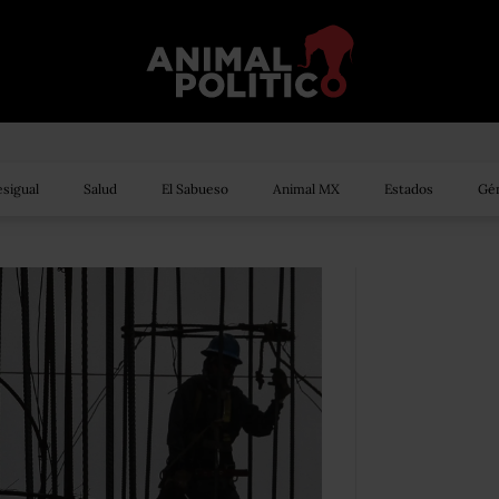
sigual
Salud
El Sabueso
Animal MX
Estados
Gén