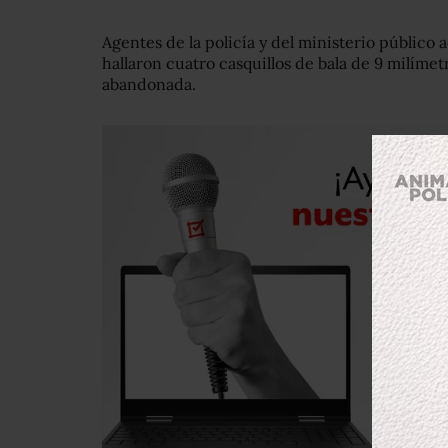
Agentes de la policía y del ministerio público
hallaron cuatro casquillos de bala de 9 milíme
abandonada.