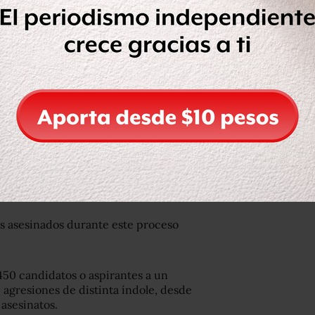
u rancho por sujetos que se
s recopiladas por la policía.
o Cifuentes lamentó el homicidio de
r los hechos.
egan zonas serranas y sindicaturas
s asesinados durante este proceso
450 candidatos o aspirantes a un
 agresiones de distinta índole, desde
asesinatos.