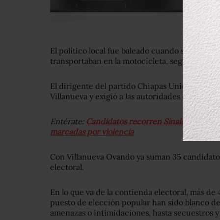
El político local fue baleado cuando salía de s
transportaban en la motocicleta, según versione
El dirigente del partido Chiapas Unido Conrad
Villanueva y exigió a las autoridades esclarece
Entérate:
Candidatos recorren Sinaloa pero rel
marcadas por violencia
Con Villanueva Ovando ya suman 35 candidato
electoral.
En lo que va de la contienda electoral,
más de 
puesto de elección popular han sido blanco de
amenazas o intimidaciones, hasta secuestros y 