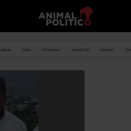
sigual
Salud
El Sabueso
Animal MX
Estados
Gén