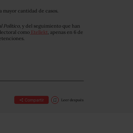
a mayor cantidad de casos.
l Político
, y del seguimiento que han
electoral como
Etellekt
, apenas en 6 de
etenciones.
Compartir
Leer después