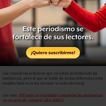
gubernamental y expresiones de contenido electoral
hasta el 6 de junio.
https://t.co/49FmgCyuPI
pic.twitter.com/oTiAkZzxjg
— @INEMexico (@INEMexico)
May 28, 2021
“En más del 80% de las conferencias analizadas se
advirtió que dicho servidor público, aparentemente, no
ajustó su conducta a los límites y parámetros previstos en
los artículos 41 y 134 de la Constitución, así como a los
criterios que expresamente estableció la Sala Superior
del Tribunal Electoral tocante a este tipo de actos”.
Los consejeros aclararon que no están prohibiendo las
mañaneras, pero sí que se hable de temas diferentes a los
establecidos en la ley durante la veda electoral.
Lee más:
INE pide no transmitir completas las mañaneras;
‘es un acto de censura’, dice AMLO