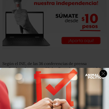
Según el INE, de las 36 conferencias de prensa
analizadas, al menos en 29 de ellas y durante un total de
469 minutos, el mandatario hizo manifestaciones que
podían catalogarse como
propaganda gubernamental o
información
que pudiera influir en las preferencias
electorales.
📝
@INEMexico
ordena al Presidente de la República se
abstenga de difundir en sus conferencias propaganda