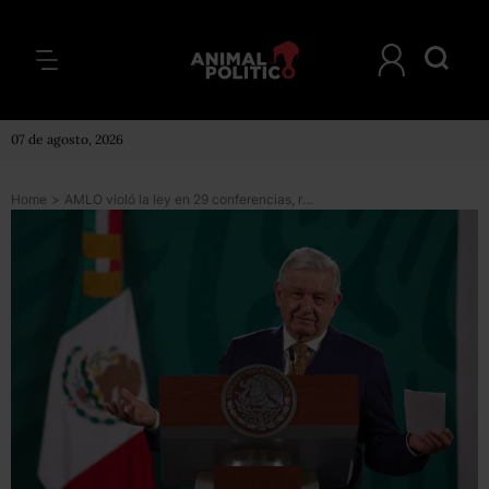
07 de agosto, 2026
Home
>
AMLO violó la ley en 29 conferencias, resuelve el INE; le ordena no difundir propaganda gubernamental