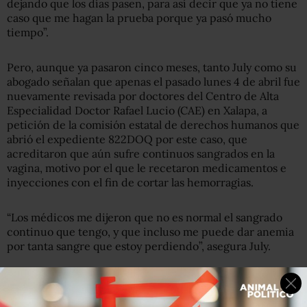
dejando que los días pasen, para así decir que ya no tiene
caso que me hagan la prueba porque ya pasó mucho
tiempo”.
Pero, aunque ya pasaron cinco meses, tanto July como su
abogado señalan que apenas el pasado lunes 4 de abril fue
nuevamente revisada por doctores del Centro de Alta
Especialidad Doctor Rafael Lucio (CAE) en Xalapa, a
petición de la comisión estatal de derechos humanos que
abrió el expediente 822DOQ por este caso, que
acreditaron que aún sufre continuos sangrados en la
vagina, motivo por el que le recetaron medicamentos e
inyecciones con el fin de cortar las hemorragias.
“Los médicos me dijeron que no es normal el sangrado
continuo que tengo, y que incluso me puede dar anemia
por tanta sangre que estoy perdiendo”, asegura July.
“Está sufriendo daños severos en prisión”, recalca el
abogado Paratte. “Ha presentado sangrados internos