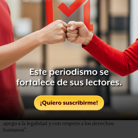
continuos, y es obvio que una persona no está sangrando
a cada rato. Y si lo hace es porque aun tiene daños de la
agresión sexual de la que fue víctima”.
Además, el abogado recuerda que, en cuanto conoció el
caso, interpuso una denuncia ante la Fiscalía de la Mujer
de Veracruz, que abrió una carpeta de investigación por
la presunta agresión sexual, y otras dos ante la Fiscalía
anticorrupción y la fiscalía para delitos de tortura, que
abrieron las carpetas 002/2021 y 63/2021,
respectivamente, aunque por el momento se desconocen
los avances de las pesquisas.
Lo único que se sabe oficialmente es lo que dijo la fiscal
del estado, Verónica Hernández Giadáns, quien el pasado
24 de febrero, dos días después de la publicación del
reportaje de este medio, aseguró por medio de un
comunicado que la detención de July se produjo “con
apego a la legalidad y con respeto a los derechos
humanos”.