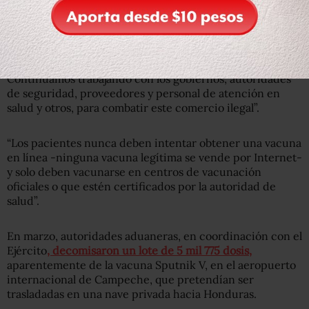
Pfizer dijo a Animal Político en un comunicado que
“nuestro equipo, conformado por ex policías y
especialistas en ciencias forenses, siguen las tendencias
minuciosamente y cuentan con procesos para identificar
amenazas a la legítima cadena de suministro.
Continuamos trabajando con los gobiernos, autoridades
de seguridad, proveedores y personal de atención en
salud y otros, para combatir este comercio ilegal”.
“Los pacientes nunca deben intentar obtener una vacuna
en línea -ninguna vacuna legítima se vende por Internet-
y solo deben vacunarse en centros de vacunación
oficiales o que estén certificados por la autoridad de
salud”.
En marzo, autoridades aduaneras, en coordinación con el
Ejército
, decomisaron un lote de 5 mil 775 dosis,
aparentemente de la vacuna Sputnik V, en el aeropuerto
internacional de Campeche, que pretendían ser
trasladadas en una nave privada hacia Honduras.