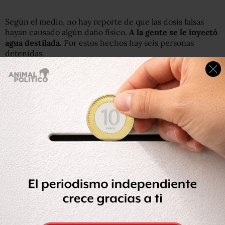
Según el medio, no hay reporte de que las dosis falsas
hayan causado algún daño físico.
A la gente se le inyectó
agua destilada.
Por estos hechos hay seis personas
detenidas.
Mientras que el caso detectado en
Polonia,
los frascos
contenían un
tratamiento antiarrugas,
pero ninguna
persona se aplicó la supuesta vacuna.
La dosis falsas fueron halladas en el departamento de un
hombre, quien fue detenido.
Lev Kubiak, jefe mundial de seguridad de Pfizer, dijo que
debido a que en todo el planeta se necesitan las vacunas,
y a que mucha gente está desesperada por las mismas, es
que “los delincuentes tienen una oportunidad perfecta”
para lucrar con la situación.