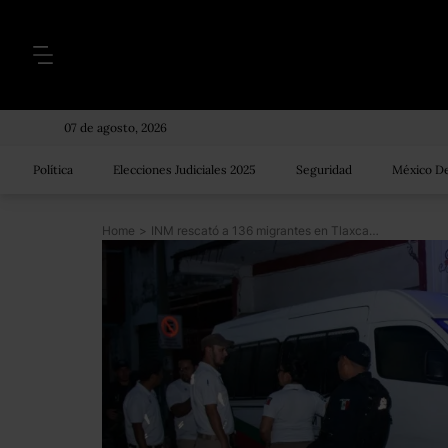
07 de agosto, 2026
Política
Elecciones Judiciales 2025
Seguridad
México De
Home
>
INM rescató a 136 migrantes en Tlaxcala, pero los puso en libertad y ahora se desconoce su paradero