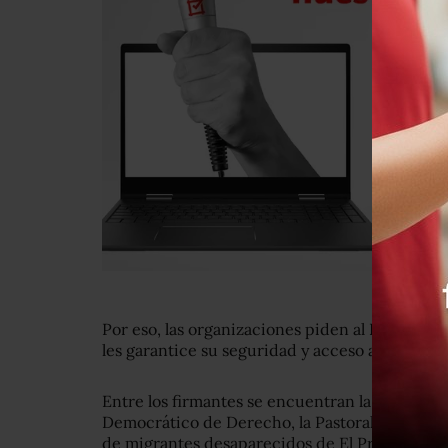
Por eso, las organizaciones piden al INM que a
les garantice su seguridad y acceso a la justicia
Entre los firmantes se encuentran la Fundación 
Democrático de Derecho, la Pastoral de Movili
de migrantes desaparecidos de El Progreso C