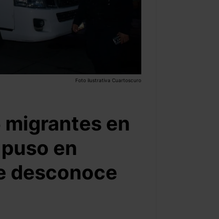
Foto ilustrativa Cuartoscuro
6 migrantes en
s puso en
se desconoce