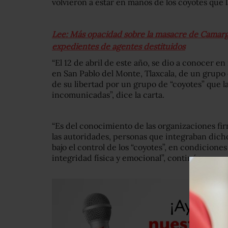
volvieron a estar en manos de los coyotes que 
Lee: Más opacidad sobre la masacre de Camargo
expedientes de agentes destituidos
“El 12 de abril de este año, se dio a conocer 
en San Pablo del Monte, Tlaxcala, de un grupo
de su libertad por un grupo de “coyotes” que 
incomunicadas”, dice la carta.
“Es del conocimiento de las organizaciones fir
las autoridades, personas que integraban dich
bajo el control de los “coyotes”, en condicion
integridad física y emocional”, continúa.