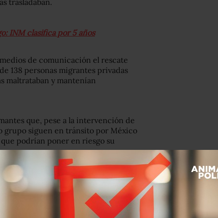
las trasladaban.
: INM clasifica por 5 años
en medios de comunicación el rescate
 de 138 personas migrantes privadas
las maltrataban y mantenían
mantes que, pese a la intervención de
o grupo siguen en tránsito por México
es que podrían poner en riesgo su