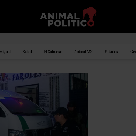
sigual
Salud
El Sabueso
Animal MX
Estados
Gén