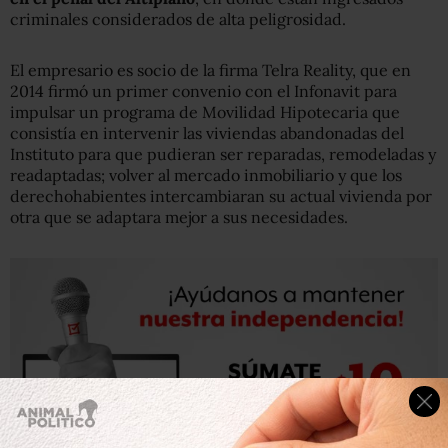
criminales considerados de alta peligrosidad.
El empresario es socio de la firma Telra Reality, que en
2014 firmó un primer convenio con el Infonavit para
impulsar un programa de Movilidad Hipotecaria que
consistía en intervenir las viviendas abandonadas del
Instituto para que pudieran ser reparadas, remodeladas y
readaptadas; volver al mercado inmobiliario y que los
derechohabientes intercambiaran su actual vivienda por
otra que se adaptara mejor a sus necesidades.