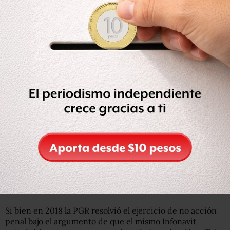
Pero en 2017, el entonces director del Infonavit, David
Penchyna, solicitó al Consejo de Administración la
cancelación del contrato argumentando que se creaba
un monopolio privado de gestión de vivienda en el país.
El Infonavit notificó a Telra Reality la terminación de los
contratos, y tras diversas negociaciones se determinó en
el mismo Consejo de Administración del Instituto el pago
de 5 mil 088 millones de pesos como indemnización.
Pese a ello, se presentó una denuncia ante la entonces
PGR que indica que el convenio con Telra implicó la
comisión de un delito.
Si bien en 2018 la PGR resolvió el ejercicio de no acción
penal bajo el argumento de que el mismo Infonavit