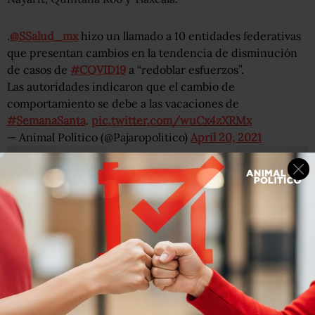
.
@SSalud_mx
hizo un llamado a 10 entidades federativas
que presentan cambios en la tendencia de disminución
de casos de
#COVID19
a “redoblar esfuerzos”.
Las autoridades indicaron que el cambio de
comportamiento se debe a las vacaciones de
#SemanaSanta
.
pic.twitter.com/wuCx4zXRMx
— Animal Político (@Pajaropolitico)
April 20, 2021