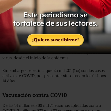
De acuerdo con la Secretaría de Salud, se han registrado
127 muertes más por COVID, para un total de 212 mil 466
defunciones confirmadas por la enfermedad.
También reportaron 1,308 casos más, por lo que 2
millones 306 mil 910 personas han enfermado por el
virus, desde el inicio de la epidemia.
Sin embargo, se estima que 25 mil 201 (1%) son los casos
activos de COVID, por presentar síntomas en los últimos
14 días.
Vacunación contra COVID
De las 14 millones 368 mil 74 vacunas aplicadas contra
COVID, 3 millones 927 mil 307 corresponden a esquemas