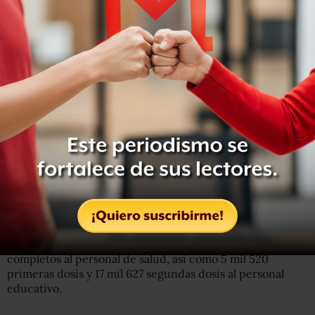
ocupación es del 21% a nivel nacional. Hay tres entidades
por encima del 30% de ocupación, mientras las otras 29
se ubican por debajo.
A nivel nacional, 83% de camas de hospitalización
general están disponibles y 17% ocupadas. En camas con
ventiladores, 79% están disponibles y 21% ocupadas. 2/2
pic.twitter.com/qYTacfNMas
— Hugo López-Gatell Ramírez (@HLGatell)
April 10, 2021
Este viernes fueron aplicadas 185 mil 551 vacunas contra
COVID en el país. Hasta ahora se han aplicado en total se
han aplicado 10 millones 984 mil 869 dosis.
Se han aplicado 155 mil medios esquemas y 754 esquemas
completos al personal de salud, así como 5 mil 520
primeras dosis y 17 mil 627 segundas dosis al personal
educativo.