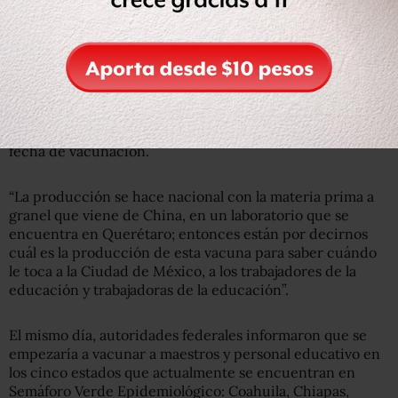
Información de las autoridades
La jefa de gobierno dijo también que la vacuna utilizada
sería la del laboratorio chino, CanSino – de una sola
aplicación – pero que se estaba a la espera de conocer el
avance en el proceso de producción para especificar una
fecha de vacunación.
“La producción se hace nacional con la materia prima a
granel que viene de China, en un laboratorio que se
encuentra en Querétaro; entonces están por decirnos
cuál es la producción de esta vacuna para saber cuándo
le toca a la Ciudad de México, a los trabajadores de la
educación y trabajadoras de la educación”.
El mismo día, autoridades federales informaron que se
empezaría a vacunar a maestros y personal educativo en
los cinco estados que actualmente se encuentran en
Semáforo Verde Epidemiológico: Coahuila, Chiapas,