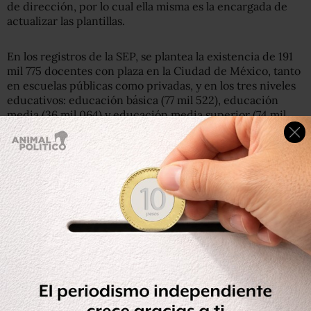
de dirección, por lo cual ella misma es la encargada de
actualizar las plantillas.
En los registros de la SEP, se plantea la existencia de 191
mil 775 docentes con plaza en la Ciudad de México, tanto
en escuelas públicas como privadas, y en los tres niveles
educativos: educación básica (77 mil 522), educación
media (36 mil 064) y educación media superior (74 mil
957). A lo cual se añade el personal en capacitación, con
tres mil 232 adscritos.
La Secretaría tiene contemplado incluir a todo el
personal que tenga plaza de maestro, así como al personal
administrativo y al personal de apoyo que esté inscrito a
la nómina.
Los datos recabados serán privados y únicamente se
enviará la plantilla a la Secretaría de Salud, para
coordinar la cantidad de vacunas que se necesitarán,
añadió la SEP.