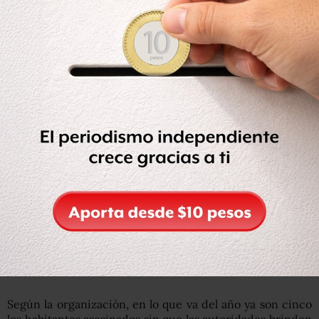
En un comunicado, la organización acusó un incremento
de la inseguridad para los habitantes de Paseo de la
Reyna, una comunidad de apenas 500 habitantes y que es
“símbolo de la lucha pacífica contra los megaproyectos y
el extractivismo, como son los proyectos hidroeléctricos
que amenazan al Río Verde”.
Apenas el pasado 14 de marzo fueron asesinados a balazos
otros tres habitantes de Paso de la Reyna, identificados
como Raymundo Robles Riaño, Noé Robles Cruz, y
Gerardo Mendoza Reyes.
A inicios de año, el 23 de enero,
Fidel Heras Cruz, otro
defensor comunitario de Paso de la Reyna,
fue asesinado
en las inmediaciones de la comunidad La Esperanza,
también perteneciente al municipio de Santiago
Jamiltepec.
Según la organización, en lo que va del año ya son cinco
los habitantes asesinados sin que las autoridades brinden