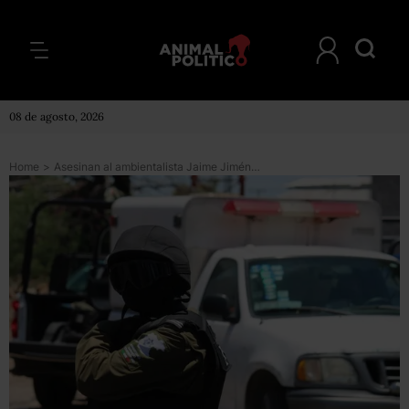
08 de agosto, 2026
Home
>
Asesinan al ambientalista Jaime Jiménez, opositor a hidroeléctrica en Oaxaca