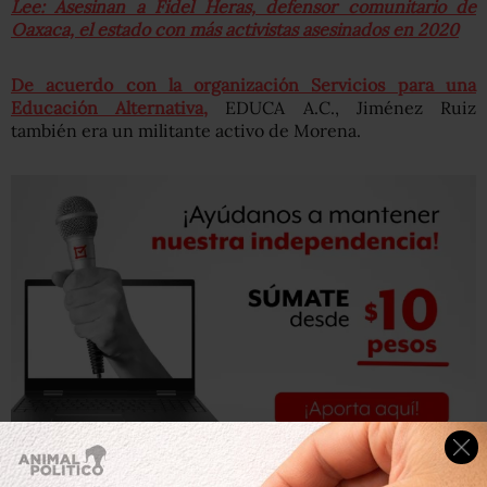
Lee: Asesinan a Fidel Heras, defensor comunitario de
Oaxaca, el estado con más activistas asesinados en 2020
De acuerdo con la organización Servicios para una
Educación Alternativa,
EDUCA A.C., Jiménez Ruiz
también era un militante activo de Morena.