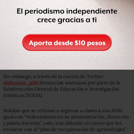
La institución asegura su compromiso de cero
represalias, cuestionamientos o discriminación a quienes
se hayan ausentado de las clases en protesta por los casos
de acoso y violencia contra las mujeres.
Entérate:
Andrés Roemer deja cargo honorario en la
UNESCO por las acusaciones de acoso sexual en su
contra
Sin embargo, a través de la cuenta de Twitter
@alumnxs_adm
denuncian amenazas por parte de la
Subdirección General de Educación e Investigación
Artísticas (SGEIA).
Señalan que se rehúsan a regresar a clases a una ADM
igual con “violentadores en su administración, dirección
y planta docente”, esto, tras difundir el correo que les
enviaron con el “plan de recuperación de aprendizajes”.