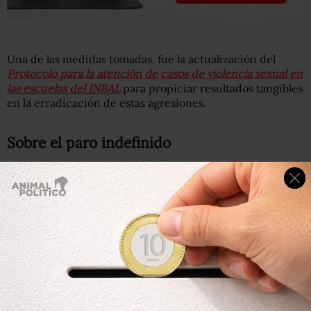
Una de las medidas tomadas, fue la actualización del
Protocolo para la atención de casos de violencia sexual en
las escuelas del INBAL
para propiciar resultados tangibles
en la erradicación de estas agresiones.
Sobre el paro indefinido
El INBAL, a través de la SGEIA, alistó un “plan de
recuperación de aprendizajes” (
Comunicado
ADM_160421_1
) para que las personas que se unieron al
paro indefinido de labores, puedan continuar con el ciclo
escolar 20-21.
Este plan, que comienza el 19 de abril, busca que los
estudiantes que decidieron no atender a las asignaturas
de su plan de estudios, no tengan que recursar todo el
ciclo escolar.