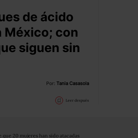
ues de ácido
n México; con
que siguen sin
Por:
Tania Casasola
Leer después
e que 20 mujeres han sido atacadas