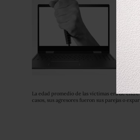
La edad promedio de las víctimas era de entre 
casos, sus agresores fueron sus parejas o expa