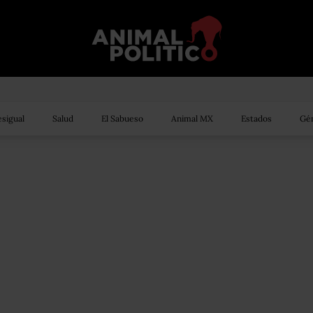
sigual
Salud
El Sabueso
Animal MX
Estados
Gén