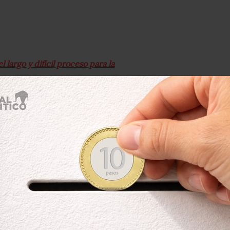
 largo y difícil proceso para la
iolencia feminicida en México
,
io a conocer que la Ciudad de México
 ácido cada uno; el Estado de México
algo, Quintana Roo, Oaxaca,
ado uno en cada entidad.