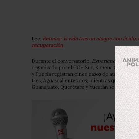
Lee:
Retomar la vida tras un ataque con ácido, el
recuperación
Durante el conversatorio,
Experiencias de la v
organizado por el CCH Sur, Ximena Canseco d
y Puebla registran cinco casos de ataques con
tres; Aguascalientes dos; mientras que en Hid
Guanajuato, Querétaro y Yucatán se ha registr