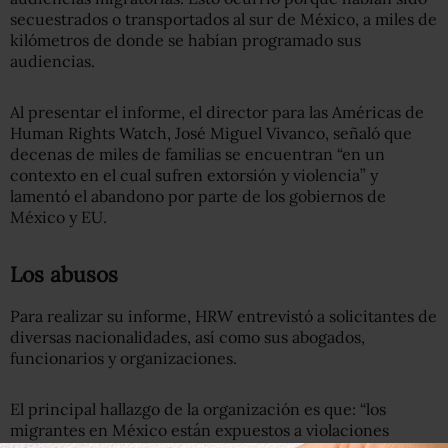
secuestrados o transportados al sur de México, a miles de
kilómetros de donde se habían programado sus
audiencias.
Al presentar el informe, el director para las Américas de
Human Rights Watch, José Miguel Vivanco, señaló que
decenas de miles de familias se encuentran “en un
contexto en el cual sufren extorsión y violencia” y
lamentó el abandono por parte de los gobiernos de
México y EU.
Los abusos
Para realizar su informe, HRW entrevistó a solicitantes de
diversas nacionalidades, así como sus abogados,
funcionarios y organizaciones.
El principal hallazgo de la organización es que: “los
migrantes en México están expuestos a violaciones