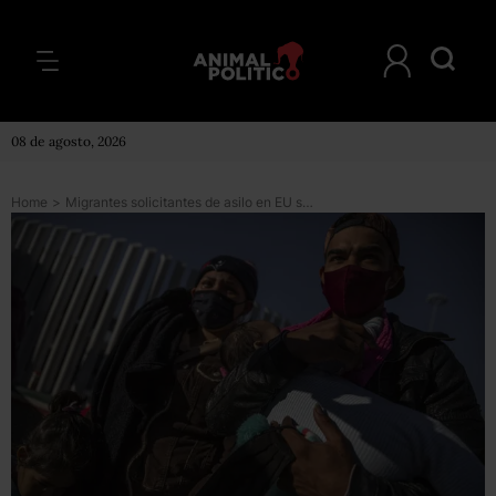
08 de agosto, 2026
Home
>
Migrantes solicitantes de asilo en EU son abandonados en México y sufren violaciones de sus derechos