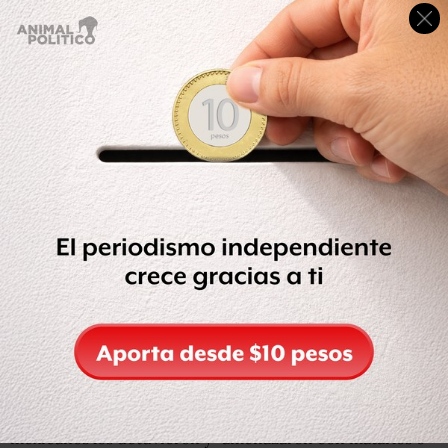
sexuales, secuestros, extorsión, agresiones y trauma
psicológico”.
Una buena parte de los migrantes consultados por HRW
relataron que fueron víctimas de principalmente de
grupos del crimen organizado o de funcionarios
mexicanos.
Casi la mitad de las y los entrevistados indicaron que
policías, agentes de migración o grupos criminales
intentaron extorsionarlos.
“En 16 casos, los solicitantes de asilo manifestaron que
agentes de migración o policías mexicanos los sacaron de
autobuses o de filas en el aeropuerto y amenazaron con
deportarlos si no les pagaban un soborno”, se lee en el
informe.
Mientras que otros dijeron que los funcionarios
mexicanos los detuvieron y “amenazaron con matarlos o